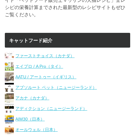
シピの栄養計算までされた最新型のレシピサイトもぜひ
ご覧ください。
キャットフード紹介
ファーストチョイス（カナダ）
エイプロ / A Pro（タイ）
AATU / アートゥー（イギリス）
アブソルート ペット（ニュージーランド）
アカナ（カナダ）
アディクション（ニュージーランド）
AIM30（日本）
オールウェル（日本）