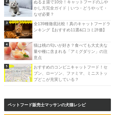
ぬるま湯で10分！キャットフードのふや
かし方完全ガイド｜いつ・どうやって・
なぜ必要？
全139種徹底比較！真のキャットフードラ
ンキング【おすすめ11選&口コミ評価】
猫は桃の匂いが好き？食べても大丈夫な
量や種に含まれる「アミグダリン」の注
意点
おすすめのコンビニキャットフード！セ
ブン、ローソン、ファミマ、ミニストッ
プどこが充実している？
ペットフード販売士マッサンの犬猫レシピ