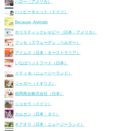
ハロー（アメリカ）
ハッピーキャット（ドイツ）
Because, Animals
ホリスティックレセピー（日本：アメリカ）
フッセ（スウェーデン：ベルギー）
アイムス（日本：オーストラリア）
いなばペットフード（日本）
イティ iti（ニュージーランド）
ジャガー（イギリス）
徳岡商会株式会社（日本）
ジョセラ（ドイツ）
カルカン（日本：タイ）
キアオラ（日本：ニュージーランド）