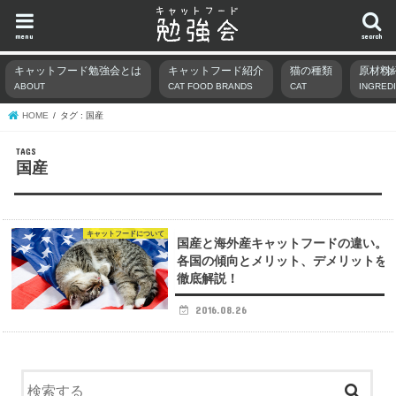
menu
search
キャットフード勉強会とは
キャットフード紹介
猫の種類
原材料
ABOUT
CAT FOOD BRANDS
CAT
INGRED
HOME
タグ : 国産
国産
キャットフードについて
国産と海外産キャットフードの違い。
各国の傾向とメリット、デメリットを
徹底解説！
2016.08.26