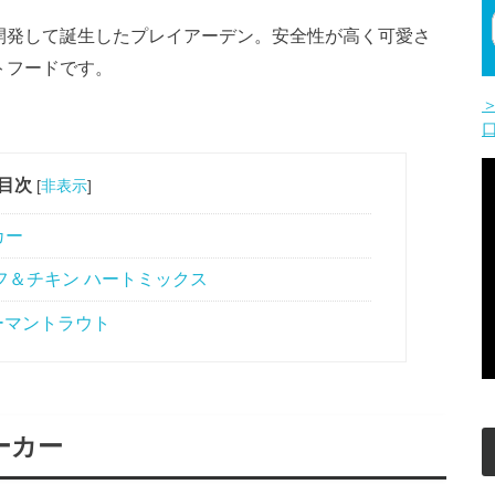
開発して誕生したプレイアーデン。安全性が高く可愛さ
トフードです。
目次
[
非表示
]
カー
ーフ＆チキン ハートミックス
ーマントラウト
ーカー