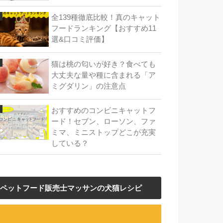
全139種徹底比較！真のキャット
フードランキング【おすすめ11
選&口コミ評価】
猫は桃の匂いが好き？食べても
大丈夫な量や種に含まれる「ア
ミグダリン」の注意点
おすすめのコンビニキャットフ
ード！セブン、ローソン、ファ
ミマ、ミニストップどこが充実
している？
ペットフード販売士マッサンの犬猫レシピ