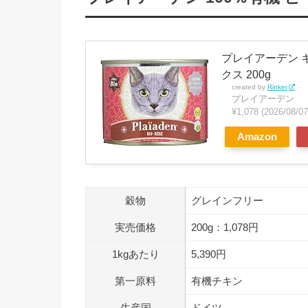
プレイアーデン キ
クス 200g
created by
Rinker
プレイアーデン
¥1,078
(2026/08/
Amazon
穀物
グレインフリー
実売価格
200g：1,078円
1kgあたり
5,390円
第一原料
有機チキン
生産国
ドイツ