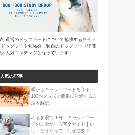
弊社運営のドッグフードについて勉強するサイト
「ドッグフード勉強会」独自のドッグフード評価
が大人気コンテンツとなっています！
人気の記事
蟻からキャットフードを守る！
100均グッズで簡単に対処する方
法を解説
ぬるま湯で10分！キャットフー
ドのふやかし方完全ガイド｜い
つ・どうやって・なぜ必要？