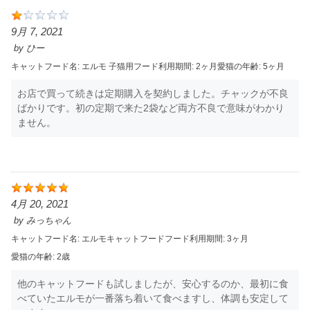
9月 7, 2021
by
ひー
キャットフード名:
エルモ 子猫用
フード利用期間:
2ヶ月
愛猫の年齢:
5ヶ月
お店で買って続きは定期購入を契約しました。チャックが不良
ばかりです。初の定期で来た2袋など両方不良で意味がわかり
ません。
4月 20, 2021
by
みっちゃん
キャットフード名:
エルモキャットフード
フード利用期間:
3ヶ月
愛猫の年齢:
2歳
他のキャットフードも試しましたが、安心するのか、最初に食
べていたエルモが一番落ち着いて食べますし、体調も安定して