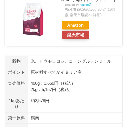
created by
Rinker
¥5,478
(2026/08/06 20:24:19時
点 楽天市場調べ-
詳細)
Amazon
楽天市場
穀物
米、トウモロコシ、コーングルテンミール
ポイント
原材料すべてがイタリア産
実売価格
400g：1,660円（税込）
2kg：5,157円（税込）
1kgあた
約2,578円
り
第一原料
鶏肉