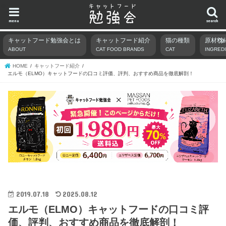
menu
search
キャットフード勉強会とは
キャットフード紹介
猫の種類
原材料
ABOUT
CAT FOOD BRANDS
CAT
INGRED
HOME
キャットフード紹介
エルモ（ELMO）キャットフードの口コミ評価、評判、おすすめ商品を徹底解剖！
2019.07.18
2025.08.12
エルモ（ELMO）キャットフードの口コミ評
価、評判、おすすめ商品を徹底解剖！