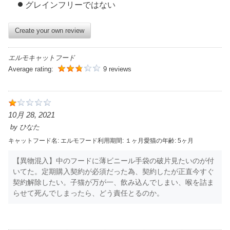
グレインフリーではない
Create your own review
エルモキャットフード
Average rating:
9 reviews
10月 28, 2021
by
ひなた
キャットフード名:
エルモ
フード利用期間:
１ヶ月
愛猫の年齢:
5ヶ月
【異物混入】中のフードに薄ビニール手袋の破片見たいのが付
いてた。定期購入契約が必須だった為、契約したが正直今すぐ
契約解除したい。子猫が万が一、飲み込んでしまい、喉を詰ま
らせて死んでしまったら、どう責任とるのか。