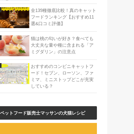
全139種徹底比較！真のキャット
フードランキング【おすすめ11
選&口コミ評価】
猫は桃の匂いが好き？食べても
大丈夫な量や種に含まれる「ア
ミグダリン」の注意点
おすすめのコンビニキャットフ
ード！セブン、ローソン、ファ
ミマ、ミニストップどこが充実
している？
ペットフード販売士マッサンの犬猫レシピ