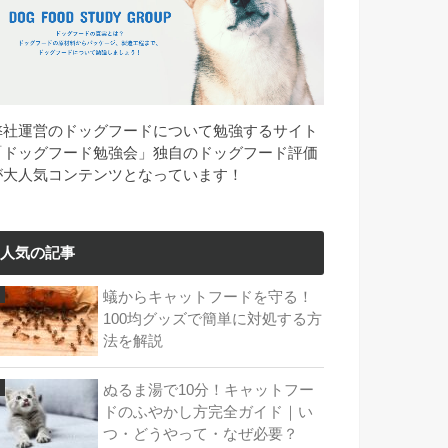
弊社運営のドッグフードについて勉強するサイト
「ドッグフード勉強会」独自のドッグフード評価
が大人気コンテンツとなっています！
人気の記事
蟻からキャットフードを守る！
100均グッズで簡単に対処する方
法を解説
ぬるま湯で10分！キャットフー
ドのふやかし方完全ガイド｜い
つ・どうやって・なぜ必要？