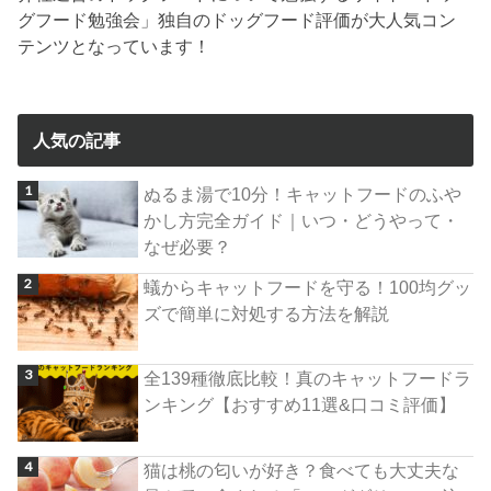
グフード勉強会」独自のドッグフード評価が大人気コン
テンツとなっています！
人気の記事
ぬるま湯で10分！キャットフードのふや
かし方完全ガイド｜いつ・どうやって・
なぜ必要？
蟻からキャットフードを守る！100均グッ
ズで簡単に対処する方法を解説
全139種徹底比較！真のキャットフードラ
ンキング【おすすめ11選&口コミ評価】
猫は桃の匂いが好き？食べても大丈夫な