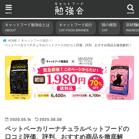
menu
search
キャットフード勉強会とは
キャットフード紹介
猫の種類
原材料
ABOUT
CAT FOOD BRANDS
CAT
INGRED
HOME
キャットフード紹介
ペットベーカリーナチュラルペットフードの口コミ評価、評判、おすすめ商品を徹底解剖！
2020.05.14
2025.08.08
ペットベーカリーナチュラルペットフードの
口コミ評価、評判、おすすめ商品を徹底解