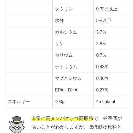
タウリン
0.32%以上
水分
5%以下
カルシウム
3.7％
リン
2.8％
カリウム
0.7％
ナトリウム
0.43％
マグネシウム
0.46％
EPA＋DHA
0.27％
エネルギー
100g
457.6kcal
非常に高タンパクかつ高脂肪
で、栄養価が
高いことがわかりますが、ほぼ動物原料と