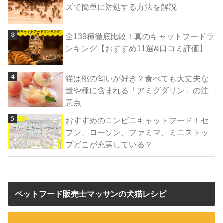
ズで簡単に対処する方法を解説
全139種徹底比較！真のキャットフードラ
ンキング【おすすめ11選&口コミ評価】
猫は桃の匂いが好き？食べても大丈夫な
量や種に含まれる「アミグダリン」の注
意点
おすすめのコンビニキャットフード！セ
ブン、ローソン、ファミマ、ミニストッ
プどこが充実している？
ペットフード販売士マッサンの犬猫レシピ