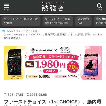
menu
search
キャットフード勉強会とは
キャットフード紹介
猫の種類
原材料
ABOUT
CAT FOOD BRANDS
CAT
INGRED
HOME
キャットフード紹介
ファーストチョイス（1st CHOICE）。腸内環境の健康維持に！口コミ評価、評判、おすすめ
商品を徹底解剖
2021.07.07
2025.08.08
ファーストチョイス（1st CHOICE）。腸内環