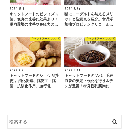
2024.12.8
2024.8.26
キャットフードのビフィズス
猫にヨーグルトを与えるメリ
菌。便臭の改善に効果あり！
ットと注意点を紹介。食品添
腸内環境の改善や免疫力の…
加物プロピレングリコール…
キャットフードについて
キャットフードについて
2024.7.5
2024.6.28
キャットフードのショウガ(生
キャットフードのソバ。毛細
姜)。消化促進、抗炎症・抗
血管の安定・強化を行うルチ
菌・抗酸化作用、血行促…
ンが豊富！特発性乳糜胸に…