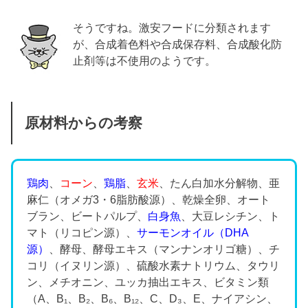
そうですね。激安フードに分類されます
が、合成着色料や合成保存料、合成酸化防
止剤等は不使用のようです。
原材料からの考察
鶏肉
、
コーン
、
鶏脂
、
玄米
、たん白加水分解物、亜
麻仁（オメガ3・6脂肪酸源）、乾燥全卵、オート
ブラン、ビートパルプ、
白身魚
、大豆レシチン、ト
マト（リコピン源）、
サーモンオイル（DHA
源）
、酵母、酵母エキス（マンナンオリゴ糖）、チ
コリ（イヌリン源）、硫酸水素ナトリウム、タウリ
ン、メチオニン、ユッカ抽出エキス、ビタミン類
（A、B₁、B₂、B₆、B₁₂、C、D₃、E、ナイアシン、