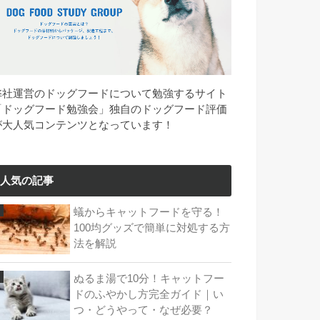
弊社運営のドッグフードについて勉強するサイト
「ドッグフード勉強会」独自のドッグフード評価
が大人気コンテンツとなっています！
人気の記事
蟻からキャットフードを守る！
100均グッズで簡単に対処する方
法を解説
ぬるま湯で10分！キャットフー
ドのふやかし方完全ガイド｜い
つ・どうやって・なぜ必要？