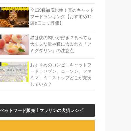
全139種徹底比較！真のキャット
フードランキング【おすすめ11
選&口コミ評価】
猫は桃の匂いが好き？食べても
大丈夫な量や種に含まれる「ア
ミグダリン」の注意点
おすすめのコンビニキャットフ
ード！セブン、ローソン、ファ
ミマ、ミニストップどこが充実
している？
ペットフード販売士マッサンの犬猫レシピ