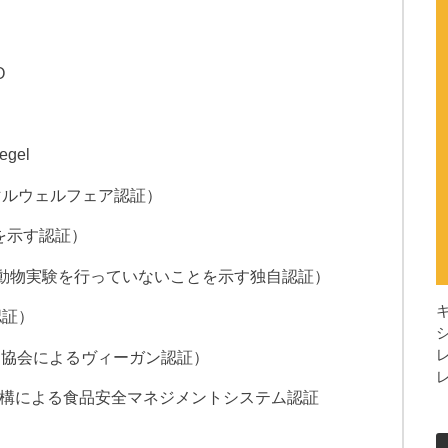
O
gel
アニマルウェルフェア認証）
を示す認証）
 Animals（動物実験を行っていないことを示す独自認証）
認証）
ン協会によるヴィーガン認証）
準化機構による食品安全マネジメントシステム認証