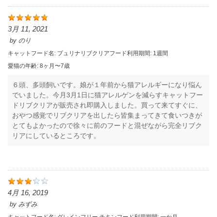
3月 11, 2021
by
のり
キャットフード名:
プュリナリブクリア
フード利用期間:
1週間
愛猫の年齢:
8ヶ月〜7歳
６頭、多頭飼いです。娘が１年前から猫アレルギーになり悩ん
でいました。今月3月1日に猫アレルゲンを減らすキャットフー
ドリブクリアが販売され即購入しました。買って来てすぐに、
おやつ感覚でリブクリアを出したら皆集まってきて食いつきが
とてもよかったので徐々に前のフードと混ぜながら完全リブク
リアにしているところです。
4月 16, 2019
by
みずみ
キャットフード名:
グレインフリー チキン
フード利用期間:
一か月