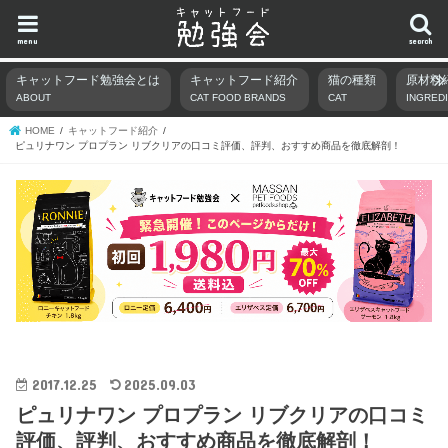
menu
search
キャットフード勉強会とは
キャットフード紹介
猫の種類
原材料
ABOUT
CAT FOOD BRANDS
CAT
INGRED
HOME
キャットフード紹介
ピュリナワン プロプラン リブクリアの口コミ評価、評判、おすすめ商品を徹底解剖！
2017.12.25
2025.09.03
ピュリナワン プロプラン リブクリアの口コミ
評価、評判、おすすめ商品を徹底解剖！