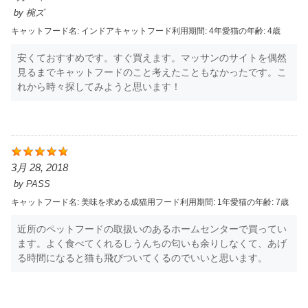
by
椀ズ
キャットフード名:
インドアキャット
フード利用期間:
4年
愛猫の年齢:
4歳
安くておすすめです。すぐ買えます。マッサンのサイトを偶然
見るまでキャットフードのこと考えたこともなかったです。こ
れから時々探してみようと思います！
3月 28, 2018
by
PASS
キャットフード名:
美味を求める成猫用
フード利用期間:
1年
愛猫の年齢:
7歳
近所のペットフードの取扱いのあるホームセンターで買ってい
ます。よく食べてくれるしうんちの匂いも余りしなくて、あげ
る時間になると猫も飛びついてくるのでいいと思います。