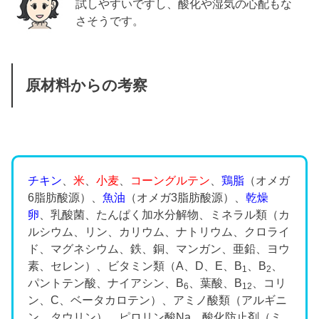
試しやすいですし、酸化や湿気の心配もな
さそうです。
原材料からの考察
チキン
、
米
、
小麦
、
コーングルテン
、
鶏脂
（オメガ
6脂肪酸源）、
魚油
（オメガ3脂肪酸源）、
乾燥
卵
、乳酸菌、たんぱく加水分解物、ミネラル類（カ
ルシウム、リン、カリウム、ナトリウム、クロライ
ド、マグネシウム、鉄、銅、マンガン、亜鉛、ヨウ
素、セレン）、ビタミン類（A、D、E、B
、B
、
1
2
パントテン酸、ナイアシン、B
、葉酸、B
、コリ
6
12
ン、C、ベータカロテン）、アミノ酸類（アルギニ
ン、タウリン）、ピロリン酸Na、酸化防止剤（ミ