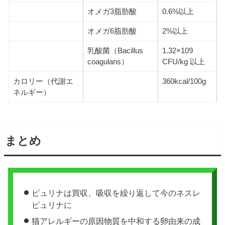
オメガ3脂肪酸
0.6%以上
オメガ6脂肪酸
2%以上
乳酸菌（Bacillus
1.32×109
coagulans）
CFU/kg 以上
カロリー（代謝エ
360kcal/100g
ネルギー）
まとめ
ピュリナは買収、吸収を繰り返して今のネスレ
ピュリナに
猫アレルギーの原因物質を中和する卵由来の成