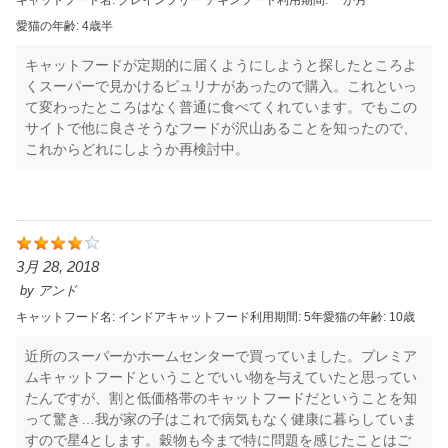
愛猫の年齢:
4歳半
キャットフードが定期的に届くようにしようと探したところよ
くスーパーで見かけるピュリナがあったので購入。これといっ
て変わったところはなく普通に食べてくれています。でもこの
サイトで他に良さそうなフードが沢山あることを知ったので、
これからどれにしようか再検討中。
3月 28, 2018
by
アンド
キャットフード名:
インドアキャット
フード利用期間:
5年
愛猫の年齢:
10歳
近所のスーパーかホームセンターで買っていました。プレミア
ムキャットフードということでいい物を与えていたと思ってい
たんですが、割と低価格帯のキャットフードだということを知
って驚き…我が家の子はこれで病気もなく健康に暮らしていま
すので星4とします。穀物も今まで特に問題を感じたことはご