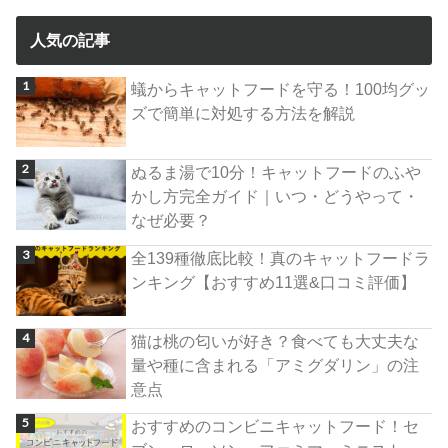
人気の記事
蟻からキャットフードを守る！100均グッ
ズで簡単に対処する方法を解説
ぬるま湯で10分！キャットフードのふや
かし方完全ガイド｜いつ・どうやって・
なぜ必要？
全139種徹底比較！真のキャットフードラ
ンキング【おすすめ11選&口コミ評価】
猫は桃の匂いが好き？食べても大丈夫な
量や種に含まれる「アミグダリン」の注
意点
おすすめのコンビニキャットフード！セ