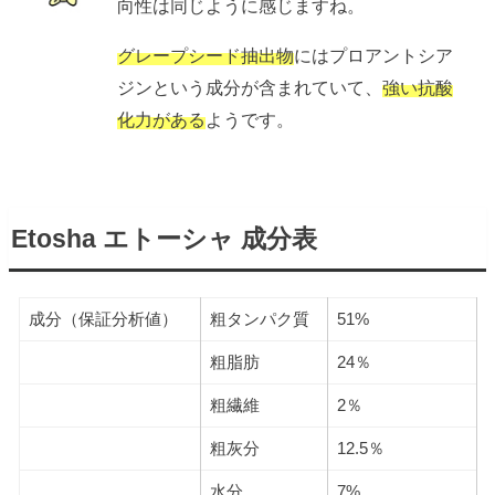
向性は同じように感じますね。
グレープシード抽出物
にはプロアントシア
ジンという成分が含まれていて、
強い抗酸
化力がある
ようです。
Etosha エトーシャ 成分表
成分（保証分析値）
粗タンパク質
51%
粗脂肪
24％
粗繊維
2％
粗灰分
12.5％
水分
7%