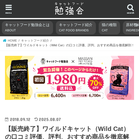
menu
search
キャットフード勉強会とは
キャットフード紹介
猫の種類
原材料
ABOUT
CAT FOOD BRANDS
CAT
INGRED
HOME
キャットフード紹介
【販売終了】ワイルドキャット（Wild Cat）の口コミ評価、評判、おすすめ商品を徹底解剖！
2018.09.12
2025.08.07
【販売終了】ワイルドキャット（Wild Cat）
の口コミ評価、評判、おすすめ商品を徹底解