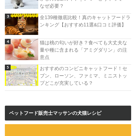
なぜ必要？
全139種徹底比較！真のキャットフードラ
ンキング【おすすめ11選&口コミ評価】
猫は桃の匂いが好き？食べても大丈夫な
量や種に含まれる「アミグダリン」の注
意点
おすすめのコンビニキャットフード！セ
ブン、ローソン、ファミマ、ミニストッ
プどこが充実している？
ペットフード販売士マッサンの犬猫レシピ