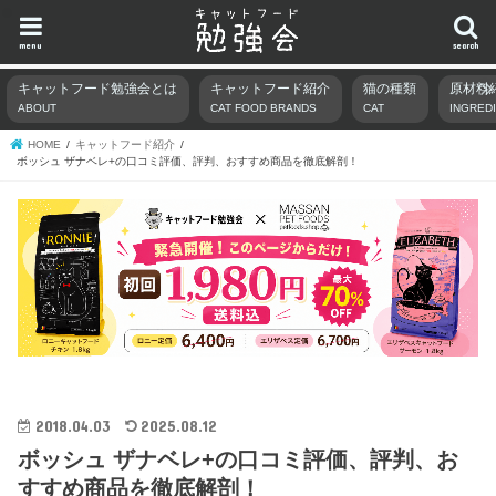
menu
search
キャットフード勉強会とは
キャットフード紹介
猫の種類
原材料
ABOUT
CAT FOOD BRANDS
CAT
INGRED
HOME
キャットフード紹介
ボッシュ ザナベレ+の口コミ評価、評判、おすすめ商品を徹底解剖！
2018.04.03
2025.08.12
ボッシュ ザナベレ+の口コミ評価、評判、お
すすめ商品を徹底解剖！