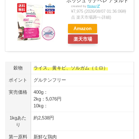
ボッシュ ザナベレ アダルト
created by
Rinker
¥7,975
(2026/08/07 01:36:06時
点 楽天市場調べ-
詳細)
Amazon
楽天市場
穀物
ライス、黄キビ、ソルガム（ミロ）
ポイント
グルテンフリー
実売価格
400g：
2kg：5,076円
10kg：
1kgあた
約2,538円
り
第一原料
新鮮な鶏肉