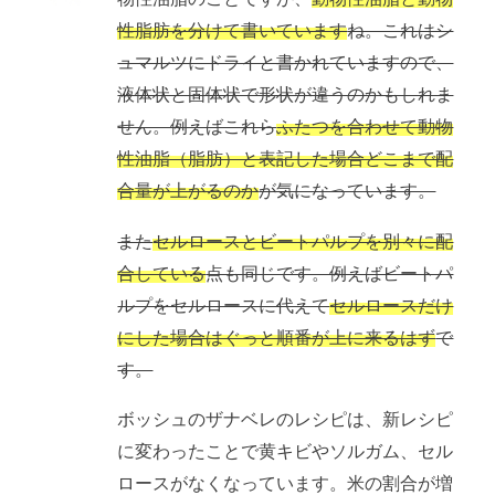
性脂肪を分けて書いています
ね。これはシ
ュマルツにドライと書かれていますので、
液体状と固体状で形状が違うのかもしれま
せん。例えばこれら
ふたつを合わせて動物
性油脂（脂肪）と表記した場合どこまで配
合量が上がるのか
が気になっています。
また
セルロースとビートパルプを別々に配
合している
点も同じです。例えばビートパ
ルプをセルロースに代えて
セルロースだけ
にした場合はぐっと順番が上に来るはず
で
す。
ボッシュのザナベレのレシピは、新レシピ
に変わったことで黄キビやソルガム、セル
ロースがなくなっています。米の割合が増