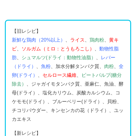
【旧レシピ】
新鮮な鶏肉（20%以上）
、
ライス
、
鶏肉粉
、
黄キ
ビ
、
ソルガム（ミロ：とうもろこし）
、
動物性脂
肪
、
シュマルツ(ドライ：動物性油脂）
、
レバー
（ドライ）
、
魚粉
、加水分解タンパク質、
肉粉
、
全
卵(ドライ）
、
セルロース繊維
、
ビートパルプ(糖分
除去）
、ジャガイモタンパク質、亜麻仁、魚油、酵
母(ドライ）、塩化カリウム、炭酸カルシウム、コ
ケモモ(ドライ）、ブルーベリー(ドライ）、貝粉、
チコリパウダー、キンセンカの花（ドライ）、ユッ
カエキス
【新レシピ】