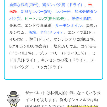
新鮮な鶏肉(25%)、鶏タンパク質（ドライ）
、
米、
米粉
、
新鮮なレバー(5%)、レバー粉、加水分解タン
パク質
、
ビートパルプ(糖分除去）
、
動物性脂肪
、
亜麻仁、エンドウ豆繊維、
サーモンオイル
、炭酸カ
ルシウム、
魚粉、全卵(ドライ）
、エンドウ豆(ドラ
イ0.4%）、酵母(ドライ、マンナンオリゴ糖0.1 %、
ßグルカン0.06 %含有）、塩化カリウム、コケモモ
(ドライ0.1 %）、ブルーベリー(ドライ0.1 %）、ミ
ドリ貝(ドライ）、キンセンカの花（ドライ）、チ
コリパウダー、ユッカ(ドライ）
ザナベレ+には私個人的に気になっているポ
イントがあります。例えばシュマルツは動
物性油脂のことですが、
動物性油脂と動物