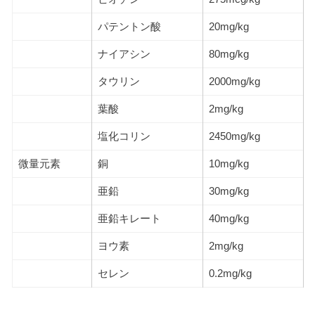
パテントン酸
20mg/kg
ナイアシン
80mg/kg
タウリン
2000mg/kg
葉酸
2mg/kg
塩化コリン
2450mg/kg
微量元素
銅
10mg/kg
亜鉛
30mg/kg
亜鉛キレート
40mg/kg
ヨウ素
2mg/kg
セレン
0.2mg/kg