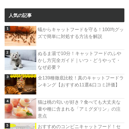
人気の記事
蟻からキャットフードを守る！100均グッ
ズで簡単に対処する方法を解説
ぬるま湯で10分！キャットフードのふや
かし方完全ガイド｜いつ・どうやって・
なぜ必要？
全139種徹底比較！真のキャットフードラ
ンキング【おすすめ11選&口コミ評価】
猫は桃の匂いが好き？食べても大丈夫な
量や種に含まれる「アミグダリン」の注
意点
おすすめのコンビニキャットフード！セ