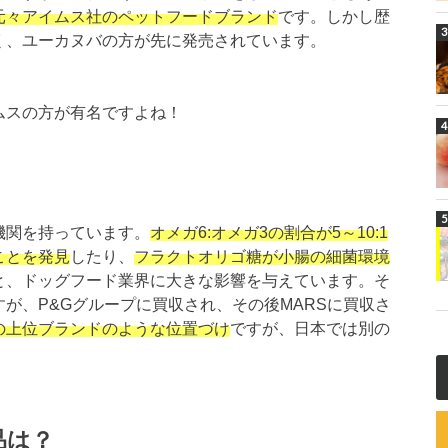
元々アイムス社のペットフードブランド
です。しかし歴
く、ユーカヌバの方が先に発売されています。
ムスの方が有名ですよね！
機関を持っています。
オメガ6:オメガ3の割合が5～10:1
ことを発見
したり、
フラクトオリゴ糖が小腸の細菌環境
と、ドッグフード業界に大きな影響を与えています。そ
が、P&Gグループに買収され、その後MARSに買収さ
の上位ブランドのような位置づけ
ですが、日本では別の
。
品は？