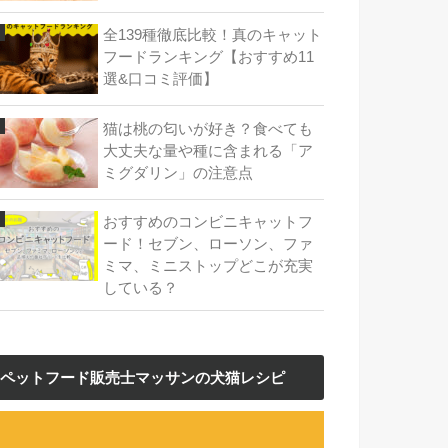
全139種徹底比較！真のキャット
フードランキング【おすすめ11
選&口コミ評価】
猫は桃の匂いが好き？食べても
大丈夫な量や種に含まれる「ア
ミグダリン」の注意点
おすすめのコンビニキャットフ
ード！セブン、ローソン、ファ
ミマ、ミニストップどこが充実
している？
ペットフード販売士マッサンの犬猫レシピ