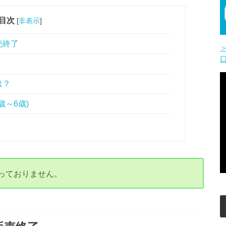
目次
[
非表示
]
売終了
は？
歳～6歳)
っておりません。