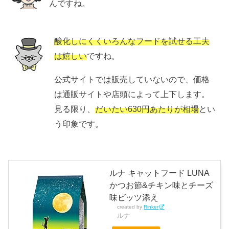
んですね。
酸化しにくくいろんなフードを試せる工夫
は嬉しい
ですね。
公式サイトでは販売していないので、価格
は通販サイトや店頭によって上下します。
見る限り、
だいたい630円あたりが相場
とい
う印象です。
ルナ キャットフード LUNA
かつお節&チキン味とチーズ
味ビッツ添え
created by
Rinker
ルナ