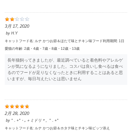
3月 17, 2020
by
H.Y
キャットフード名:
ルナ かつお節＆ほたて味とチキン味
フード利用期間:
1日
愛猫の年齢:
2歳・4歳・7歳・8歳・12歳・13歳
長年猫飼ってきましたが、最近調べていると着色料やアレルゲ
ンが気になるようになりました。コスパは良いし食べるは食べ
るのでフードが足りなくなったときに利用することはあると思
いますが、毎日与えたいとは思いません
2月 28, 2020
by
*．+*・｡＋ミドリ＊。*．+*
キャットフード名:
ルナ かつお節＆ホタテ味とチキン味ビッツ添え