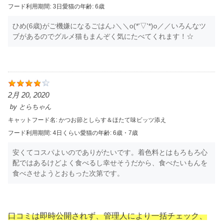
フード利用期間:
3日
愛猫の年齢:
6歳
ひめ(6歳)がご機嫌になるごはん♪＼＼o(*'▽'*)o／／いろんなツ
ブがあるのでグルメ猫もまんぞく気にたべてくれます！☆
2月 20, 2020
by
とらちゃん
キャットフード名:
かつお節としらす＆ほたて味ビッツ添え
フード利用期間:
4日くらい
愛猫の年齢:
6歳・7歳
安くてコスパよいのでありがたいです。着色料とはもろもろ心
配ではあるけどよく食べるし幸せそうだから、食べたいもんを
食べさせようとおもった次第です。
口コミは即時公開されず、管理人により一括チェック、