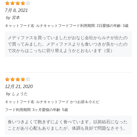
7月 8, 2021
by
宮本
キャットフード名:
ルナキャットフード
フード利用期間:
2日
愛猫の年齢:
3歳
メディファスを買っていましたがおなじ会社からルナが出たの
で買ってみました。メディファスよりも食いつきが良かったの
で次からはこっちに切り替えようかとおもいます（笑）
12月 21, 2020
by
しょうた
キャットフード名:
ルナキャットフード かつお節＆小エビ
フード利用期間:
3ヶ月
愛猫の年齢:
5歳
食いつきよくて飽きずによく食べています。以前結石になった
ことがあり心配もありましたが、体調も良好で問題なさそう。