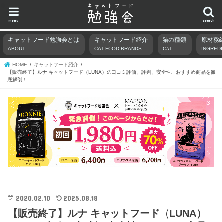
menu
search
キャットフード勉強会とは
キャットフード紹介
猫の種類
原材料
ABOUT
CAT FOOD BRANDS
CAT
INGRED
HOME
キャットフード紹介
【販売終了】ルナ キャットフード（LUNA）の口コミ評価、評判、安全性、おすすめ商品を徹
底解剖！
2020.02.10
2025.08.18
【販売終了】ルナ キャットフード（LUNA）