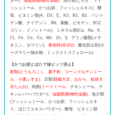
ダー)、
油脂類(動物性油脂)
、魚介類(しらす、フィ
ッシュミール、かつお節、フィッシュエキス)、酵
母、ビタミン類(A、D3、E、K3、B1、B2、パント
テン酸、ナイアシン、B6、葉酸、ビオチン、B12、
コリン、イノシトール)、ミネラル類(Ca、Na、K、
Cl、Fe、Co、Cu、Mn、Zn、I)、アミノ酸類(メチ
オニン、タウリン)、
着色料(赤102)
、酸化防止剤(ロ
ーズマリー抽出物、ミックストコフェロール)
【かつお節とほたて味ビッツ添え】
穀類(とうもろこし、菓子粉、コーングルテンミー
ル、小麦ふすま)
、豆類(
脱脂大豆、おから、粒状大
豆たん白
)、肉類(
ミートミール
、チキンミール、チ
キンレバーパウダー)、
油脂類(動物性油脂)
、魚介類
(フィッシュミール、かつお節、フィッシュエキ
ス、ほたてエキスパウダー)、酵母、ビタミン類