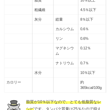
脂質
10％以上
粗繊維
4.5％以下
灰分
総量
8％以下
カルシウム
0.6％
リン
0.6%
マグネシウ
0.12％
ム
ナトリウム
0.7％
水分
10％以下
カロリー
約
365kcal/100g
脂質が10％以下なので、とても低脂質なレ
シピ
です。タンパク質量は25％なので抑え