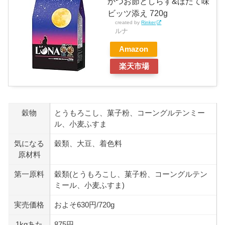
かつお節としらす&ほたて味
ビッツ添え 720g
created by
Rinker
ルナ
Amazon
楽天市場
穀物
とうもろこし、菓子粉、コーングルテンミー
ル、小麦ふすま
気になる
穀類、大豆、着色料
原材料
第一原料
穀類(とうもろこし、菓子粉、コーングルテン
ミール、小麦ふすま)
実売価格
およそ630円/720g
1kgあた
875円