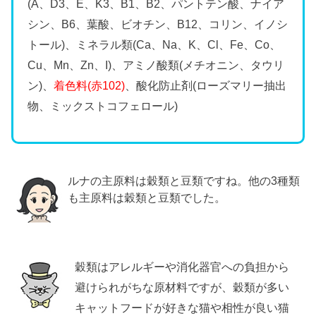
(A、D3、E、K3、B1、B2、パントテン酸、ナイア
シン、B6、葉酸、ビオチン、B12、コリン、イノシ
トール)、ミネラル類(Ca、Na、K、Cl、Fe、Co、
Cu、Mn、Zn、I)、アミノ酸類(メチオニン、タウリ
ン)、
着色料(赤102)
、酸化防止剤(ローズマリー抽出
物、ミックストコフェロール)
ルナの主原料は穀類と豆類ですね。他の3種類
も主原料は穀類と豆類でした。
穀類はアレルギーや消化器官への負担から
避けられがちな原材料ですが、穀類が多い
キャットフードが好きな猫や相性が良い猫