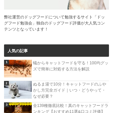
弊社運営のドッグフードについて勉強するサイト「ドッ
グフード勉強会」独自のドッグフード評価が大人気コン
テンツとなっています！
人気の記事
蟻からキャットフードを守る！100均グッ
ズで簡単に対処する方法を解説
ぬるま湯で10分！キャットフードのふや
かし方完全ガイド｜いつ・どうやって・
なぜ必要？
全139種徹底比較！真のキャットフードラ
ンキング【おすすめ11選&口コミ評価】