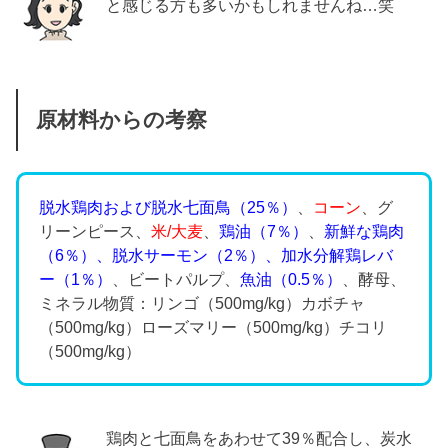
と感じる方も多いかもしれませんね…笑
原材料からの考察
脱水鶏肉および脱水七面鳥（25％）
、
コーン
、グ
リーンピース、
米/大麦
、
鶏油（7％）
、
新鮮な鶏肉
（6％）、脱水サーモン（2％）、加水分解鶏レバ
ー（1％）
、ビートパルプ、
魚油（0.5％）
、酵母、
ミネラル物質：リンゴ（500mg/kg）カボチャ
（500mg/kg）ローズマリー（500mg/kg）チコリ
（500mg/kg）
鶏肉と七面鳥をあわせて39％配合し、炭水