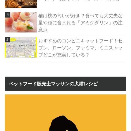
猫は桃の匂いが好き？食べても大丈夫な
量や種に含まれる「アミグダリン」の注
意点
おすすめのコンビニキャットフード！セ
ブン、ローソン、ファミマ、ミニストッ
プどこが充実している？
ペットフード販売士マッサンの犬猫レシピ