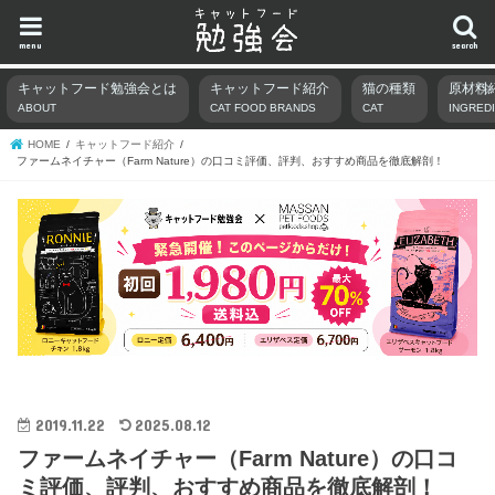
menu
search
キャットフード勉強会とは
キャットフード紹介
猫の種類
原材料
ABOUT
CAT FOOD BRANDS
CAT
INGRED
HOME
キャットフード紹介
ファームネイチャー（Farm Nature）の口コミ評価、評判、おすすめ商品を徹底解剖！
2019.11.22
2025.08.12
ファームネイチャー（Farm Nature）の口コ
ミ評価、評判、おすすめ商品を徹底解剖！