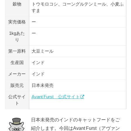
穀物
トウモロコシ、コーングルテンミール、小麦ふ
すま
実売価格
ー
1kgあた
ー
り
第一原料
大豆ミール
生産国
インド
メーカー
インド
販売元
日本未発売
公式サイ
Avant Furst 公式サイト
ト
日本未発売のインドのキャットフードをご
紹介します。今回はAvant Furst（アヴァン