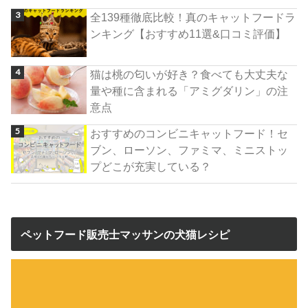
全139種徹底比較！真のキャットフードラ
ンキング【おすすめ11選&口コミ評価】
猫は桃の匂いが好き？食べても大丈夫な
量や種に含まれる「アミグダリン」の注
意点
おすすめのコンビニキャットフード！セ
ブン、ローソン、ファミマ、ミニストッ
プどこが充実している？
ペットフード販売士マッサンの犬猫レシピ