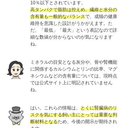
10％以下とされています。
高タンパクで脂肪は控えめ、繊維と水分の
含有量も一般的なバランス
で、成猫の健康
維持を意識した設計がうかがえます。た
だ、「最低」「最大」という表記なので詳
細な数値が分からないのが気になります
ね。
ミネラルの目安となる灰分や、骨や腎機能
に関係するカルシウムとリンの比率、マグ
ネシウムなどの含有量については、現時点
では公式サイト上に明記されていません
ね。
はい。これらの情報は、
とくに腎臓病のリ
スクを気にする飼い主にとっては重要な判
断材料となる
ため、今後の開示が期待され