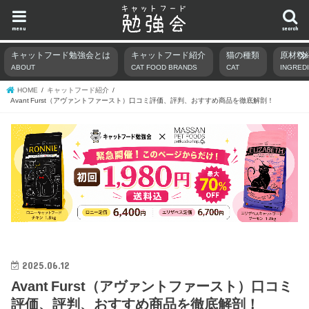
menu
search
キャットフード勉強会とは
キャットフード紹介
猫の種類
原材料
ABOUT
CAT FOOD BRANDS
CAT
INGRED
HOME
キャットフード紹介
Avant Furst（アヴァントファースト）口コミ評価、評判、おすすめ商品を徹底解剖！
2025.06.12
Avant Furst（アヴァントファースト）口コミ
評価、評判、おすすめ商品を徹底解剖！