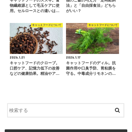
キャットフードのススキ。食
猫のご飯の与え方「定時給餌
物繊維源として毛玉ケアに使
法」と「自由採食法」どちら
用。セルロースとの違いは…
がいい？
キャットフードについて
キャットフードについて
2026.1.21
2026.1.17
キャットフードのクローブ。
キャットフードのディル。抗
口腔ケア、記憶力低下の改善
菌作用や口臭予防、胃粘膜を
などの健康効果。精油やア…
守る。中毒成分リモネンの…