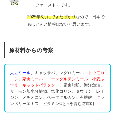
ト・ファースト）です。
2025年3月にできたばかり
なので、日本で
もほとんど情報はないと思います。
原材料からの考察
大豆ミール
、キャッサバ、マグロミール、
トウモロ
コシ
、
家禽ミール
、
コーングルテンミール
、
小麦ふ
すま
、
キャットパラタント
、家禽脂肪、海洋魚油、
サーモン加水分解物、塩化コリン、タウリン、L-リ
ジン、メチオニン、ベータグルカン、有機酸、クラ
ンベリーエキス、ビタミンCとEを含む防腐剤