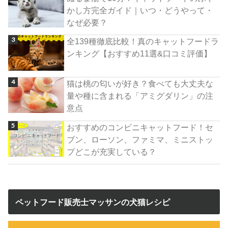
かし方完全ガイド｜いつ・どうやって・
なぜ必要？
全139種徹底比較！真のキャットフードラ
ンキング【おすすめ11選&口コミ評価】
猫は桃の匂いが好き？食べても大丈夫な
量や種に含まれる「アミグダリン」の注
意点
おすすめのコンビニキャットフード！セ
ブン、ローソン、ファミマ、ミニストッ
プどこが充実している？
ペットフード販売士マッサンの犬猫レシピ