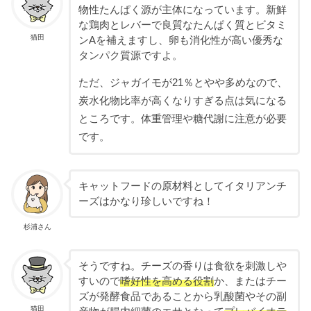
物性たんぱく源が主体になっています。新鮮
な鶏肉とレバーで良質なたんぱく質とビタミ
猫田
ンAを補えますし、卵も消化性が高い優秀な
タンパク質源ですよ。
ただ、ジャガイモが21％とやや多めなので、
炭水化物比率が高くなりすぎる点は気になる
ところです。体重管理や糖代謝に注意が必要
です。
キャットフードの原材料としてイタリアンチ
ーズはかなり珍しいですね！
杉浦さん
そうですね。チーズの香りは食欲を刺激しや
すいので
嗜好性を高める役割
か、またはチー
ズが発酵食品であることから乳酸菌やその副
猫田