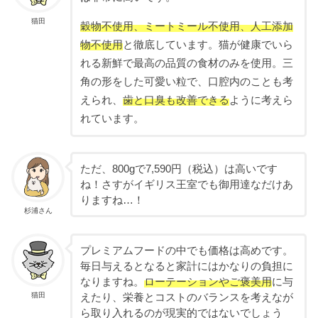
猫田
穀物不使用、ミートミール不使用、人工添加
物不使用
と徹底しています。猫が健康でいら
れる新鮮で最高の品質の食材のみを使用。三
角の形をした可愛い粒で、口腔内のことも考
えられ、
歯と口臭も改善できる
ように考えら
れています。
ただ、800gで7,590円（税込）は高いです
ね！さすがイギリス王室でも御用達なだけあ
りますね…！
杉浦さん
プレミアムフードの中でも価格は高めです。
毎日与えるとなると家計にはかなりの負担に
なりますね。
ローテーションやご褒美用
に与
猫田
えたり、栄養とコストのバランスを考えなが
ら取り入れるのが現実的ではないでしょう