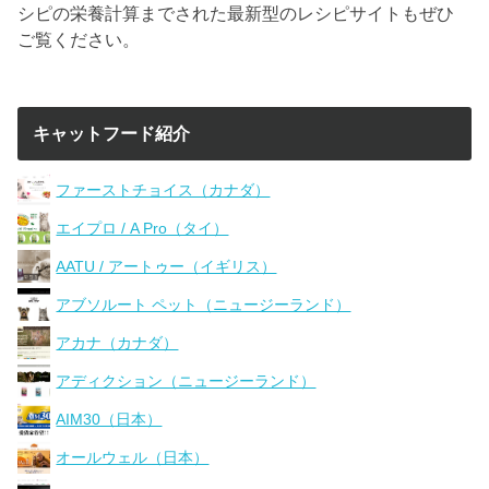
シピの栄養計算までされた最新型のレシピサイトもぜひ
ご覧ください。
キャットフード紹介
ファーストチョイス（カナダ）
エイプロ / A Pro（タイ）
AATU / アートゥー（イギリス）
アブソルート ペット（ニュージーランド）
アカナ（カナダ）
アディクション（ニュージーランド）
AIM30（日本）
オールウェル（日本）