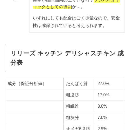
産物が腸内細菌のエサとなって
プレバイオテ
ィックとしての役
割
か…。
いずれにしても配合はごく少量なので、安全
性は確保されていると考えられます。
リリーズ キッチン デリシャスチキン 成
分表
成分（保証分析値）
たんぱく質
27.0%
粗脂肪
17.0%
粗繊維
3.0%
粗灰分
7.0%
オメガ6脂肪
2.9%