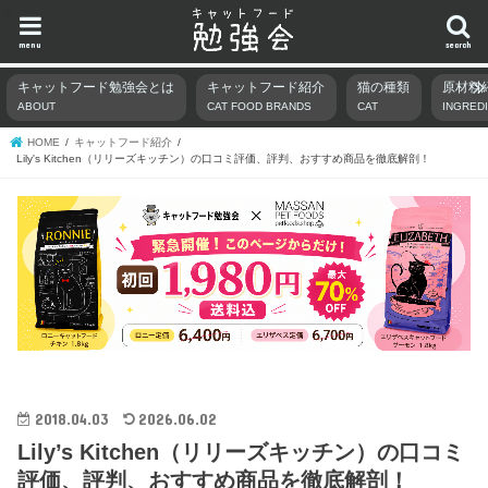
menu
search
キャットフード勉強会とは
キャットフード紹介
猫の種類
原材料
ABOUT
CAT FOOD BRANDS
CAT
INGRED
HOME
キャットフード紹介
Lily's Kitchen（リリーズキッチン）の口コミ評価、評判、おすすめ商品を徹底解剖！
2018.04.03
2026.06.02
Lily’s Kitchen（リリーズキッチン）の口コミ
評価、評判、おすすめ商品を徹底解剖！