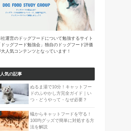
弊社運営のドッグフードについて勉強するサイト
「ドッグフード勉強会」独自のドッグフード評価
が大人気コンテンツとなっています！
人気の記事
ぬるま湯で10分！キャットフー
ドのふやかし方完全ガイド｜い
つ・どうやって・なぜ必要？
蟻からキャットフードを守る！
100均グッズで簡単に対処する方
法を解説