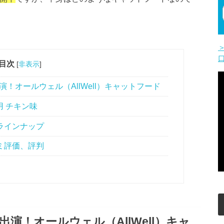
目次
[
非表示
]
！オールウェル（AllWell）キャットフード
用 チキン味
品ラインナップ
コミ評価、評判
演！オールウェル（AllWell）キャ