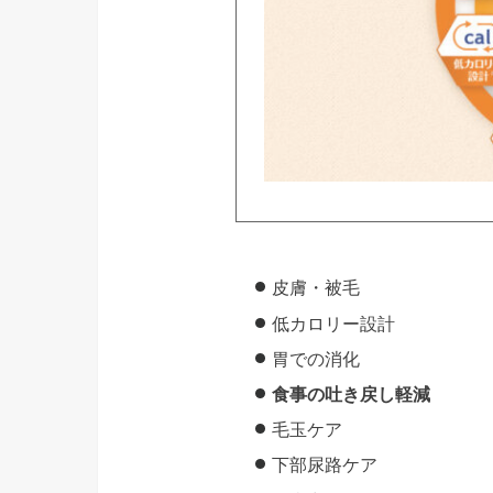
皮膚・被毛
低カロリー設計
胃での消化
食事の吐き戻し軽減
毛玉ケア
下部尿路ケア