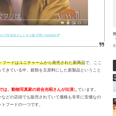
ル) CM 岩合さんとネコ篇 15秒 / youtube
ャットフードはユニチャームから発売された新商品
で、ここ
ってきている中、穀類を主原料にした新製品ということ
。
CMでは、動物写真家の岩合光昭さんが出演
しています。
ーなどの店頭でも販売されていて価格も非常に安価なの
ットフードの一つです。