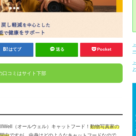
はてブ
送る
Pocket
の口コミはサイト下部
lWell（オールウェル）キャットフード！
動物写真家の
開中
ですが、中身はどのようなキャットフードなので