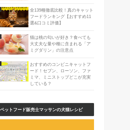
全139種徹底比較！真のキャット
フードランキング【おすすめ11
選&口コミ評価】
猫は桃の匂いが好き？食べても
大丈夫な量や種に含まれる「ア
ミグダリン」の注意点
おすすめのコンビニキャットフ
ード！セブン、ローソン、ファ
ミマ、ミニストップどこが充実
している？
ペットフード販売士マッサンの犬猫レシピ