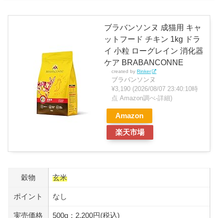
ブラバンソンヌ 成猫用 キャ
ットフード チキン 1kg ドラ
イ 小粒 ローグレイン 消化器
ケア BRABANCONNE
created by
Rinker
ブラバンソンヌ
¥3,190
(2026/08/07 23:40:10時
点 Amazon調べ-
詳細)
Amazon
楽天市場
穀物
玄米
ポイント
なし
実売価格
500g：2,200円(税込)