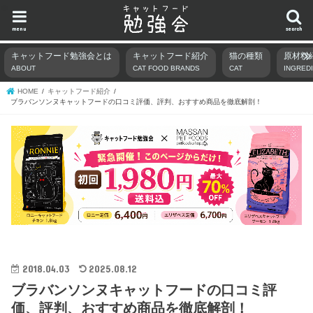
menu
search
キャットフード勉強会とは
キャットフード紹介
猫の種類
原材料
ABOUT
CAT FOOD BRANDS
CAT
INGRED
HOME
キャットフード紹介
ブラバンソンヌキャットフードの口コミ評価、評判、おすすめ商品を徹底解剖！
2018.04.03
2025.08.12
ブラバンソンヌキャットフードの口コミ評
価、評判、おすすめ商品を徹底解剖！