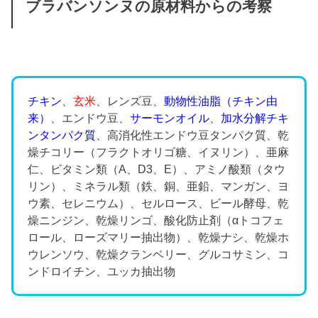
ブラバンソンヌの原材料からの考察
チキン
、
玄米
、レンズ豆、
動物性油脂（チキン由
来）
、エンドウ豆、
サーモンオイル
、
加水分解チキ
ンタンパク質
、高消化性エンドウ豆タンパク質、乾
燥チコリー（フラクトオリゴ糖、イヌリン）、亜麻
仁、ビタミン類（A、D3、E）、アミノ酸類（タウ
リン）、ミネラル類（鉄、銅、亜鉛、マンガン、ヨ
ウ素、セレニウム）、セルロース、ビール酵母、乾
燥ニンジン、乾燥リンゴ、酸化防止剤（αトコフェ
ロール、ローズマリー抽出物）、乾燥ナシ、乾燥ホ
ウレンソウ、乾燥クランベリー、グルコサミン、コ
ンドロイチン、ユッカ抽出物