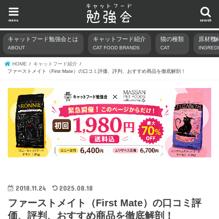
menu
search
キャットフード勉強会とは
キャットフード紹介
猫の種類
原材料
ABOUT
CAT FOOD BRANDS
CAT
INGRED
HOME
キャットフード紹介
ファーストメイト（First Mate）の口コミ評価、評判、おすすめ商品を徹底解剖！
2018.11.24
2025.08.18
ファーストメイト（First Mate）の口コミ評
価、評判、おすすめ商品を徹底解剖！