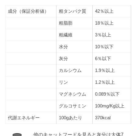
成分（保証分析値）
粗タンパク質
42％以上
粗脂肪
18％以上
粗繊維
3％以上
水分
10％以下
灰分
6％以下
カルシウム
1.9％以上
リン
1.2％以上
マグネシウム
0.089％以下
グルコサミン
100mg/Kg以上
代謝エネルギー
100gあたり
370kcal
他のキャットフードを見ると灰分は大体7