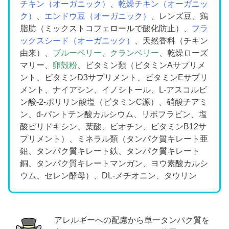
チキン（オーガニック）
、
乾燥チキン（オーガニッ
ク）
、
エンドウ豆（オーガニック）
、レンズ豆、鶏
脂肪（ミックストコフェロールで酸化防止）、
フラ
ックスシード（オーガニック）
、天然香料（チキン
由来）、
ブルーベリー
、
クランベリー
、乾燥ローズ
マリー、
卵殻粉
、ビタミン類（ビタミンAサプリメ
ント、ビタミンD3サプリメント、ビタミンEサプリ
メント、ナイアシン、イノシトール、L-アスコルビ
ン酸-2-ポリリン酸塩（ビタミンC源）、硝酸チアミ
ン、d-パントテン酸カルシウム、リボフラビン、塩
酸ピリドキシン、葉酸、ビオチン、ビタミンB12サ
プリメント）、ミネラル類（タンパク質キレート亜
鉛、タンパク質キレート鉄、タンパク質キレート
銅、タンパク質キレートマンガン、ヨウ素酸カルシ
ウム、セレン酵母）、DL-メチオニン、タウリン
アレルギーへの配慮から単一タンパク質を