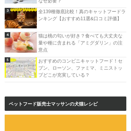
なぜ必要？
全139種徹底比較！真のキャットフードラ
ンキング【おすすめ11選&口コミ評価】
猫は桃の匂いが好き？食べても大丈夫な
量や種に含まれる「アミグダリン」の注
意点
おすすめのコンビニキャットフード！セ
ブン、ローソン、ファミマ、ミニストッ
プどこが充実している？
ペットフード販売士マッサンの犬猫レシピ