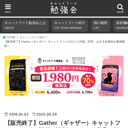
menu
search
キャットフード勉強会とは
キャットフード紹介
猫の種類
原材料
ABOUT
CAT FOOD BRANDS
CAT
INGRED
HOME
キャットフード紹介
【販売終了】Gather（ギャザー）キャットフードの口コミ評価、評判、おすすめ商品を徹底解
剖！
2018.04.03
2025.08.28
【販売終了】Gather（ギャザー）キャットフ