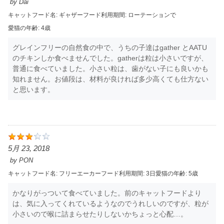
by
Dai
キャットフード名:
ギャザー
フード利用期間:
ローテーションで
愛猫の年齢:
4歳
グレインフリーの自然食の中で、うちの子達はgather とAATU
のチキンしか食べませんでした。gatherは粒は小さいですが、
普通に食べていました。小さい粒は、歯がない子にも良いかも
知れません。お値段は、材料が良ければ多少高くても仕方ない
と思います。
5月 23, 2018
by
PON
キャットフード名:
フリーエーカー
フード利用期間:
3日
愛猫の年齢:
5歳
かなりがっついて食べていました。前のキャットフードより
は、気に入ってくれているようなのでうれしいのですが、粒が
小さいので喉に詰まらせたりしないかちょっと心配…。