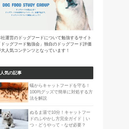
弊社運営のドッグフードについて勉強するサイト
「ドッグフード勉強会」独自のドッグフード評価
が大人気コンテンツとなっています！
人気の記事
蟻からキャットフードを守る！
100均グッズで簡単に対処する方
法を解説
ぬるま湯で10分！キャットフー
ドのふやかし方完全ガイド｜い
つ・どうやって・なぜ必要？