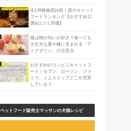
全139種徹底比較！真のキャット
フードランキング【おすすめ11
選&口コミ評価】
猫は桃の匂いが好き？食べても
大丈夫な量や種に含まれる「ア
ミグダリン」の注意点
おすすめのコンビニキャットフ
ード！セブン、ローソン、ファ
ミマ、ミニストップどこが充実
している？
ペットフード販売士マッサンの犬猫レシピ