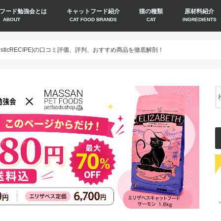
フード勉強会とは
キャットフード紹介
猫の種類
原材料紹介
ABOUT
CAT FOOD BRANDS
CAT
INGREDIENTS
isticRECIPE)の口コミ評価、評判、おすすめ商品を徹底解剖！