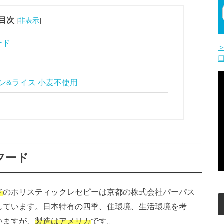
目次
[
非表示
]
ード
ン&ライス 小麦不使用
フード
ド
のホリスティックレセピーは京都の株式会社パーパス
しています。日本特有の四季、住環境、生活環境を考
いますが、
製造はアメリカ
です。