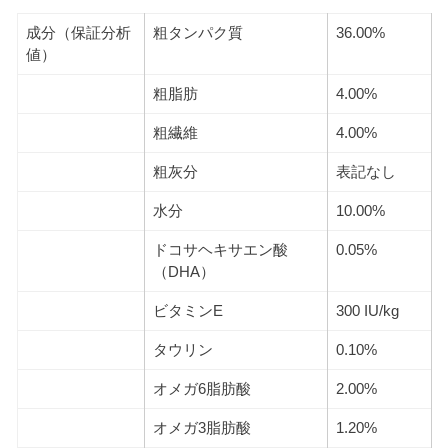
成分（保証分析
粗タンパク質
36.00%
値）
粗脂肪
4.00%
粗繊維
4.00%
粗灰分
表記なし
水分
10.00%
ドコサヘキサエン酸
0.05%
（DHA）
ビタミンE
300 IU/kg
タウリン
0.10%
オメガ6脂肪酸
2.00%
オメガ3脂肪酸
1.20%