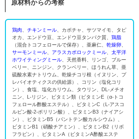
原材料からの考察
鶏肉
、
チキンミール
、カボチャ、サツマイモ、タピ
オカ、エンドウ豆、エンドウ豆タンパク質、
鶏脂
（混合トコフェロールで保存）、亜麻仁、
乾燥卵
、
サーモンミール
、
アラスカポロックミール
、
太平洋
ホワイティングミール
、天然香料、リンゴ、ブルー
ベリー、ニンジン、クランベリー、ほうれん草、亜
硫酸水素ナトリウム、乾燥チコリ根（イヌリン、プ
レバイオティクスの供給源）、コリン（塩化コリ
ン）、食塩、塩化カリウム、タウリン、DL-メチオ
ニン、L-リジン、ビタミン類（ビタミンE（α-トコ
フェロール酢酸エステル）、ビタミンC（L-アスコ
ルビン酸-2-ポリリン酸）、ビタミンB3（ナイアシ
ン）、ビタミンB5（パントテン酸カルシウム）、
ビタミンB1（硝酸チアミン）、ビタミンB2（リボ
フラビン）、ビタミンA（ビタミンA酢酸エステ