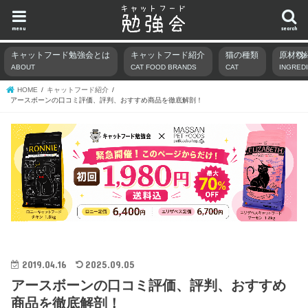
menu
search
キャットフード勉強会とは
キャットフード紹介
猫の種類
原材料
ABOUT
CAT FOOD BRANDS
CAT
INGRED
HOME
キャットフード紹介
アースボーンの口コミ評価、評判、おすすめ商品を徹底解剖！
2019.04.16
2025.09.05
アースボーンの口コミ評価、評判、おすすめ
商品を徹底解剖！