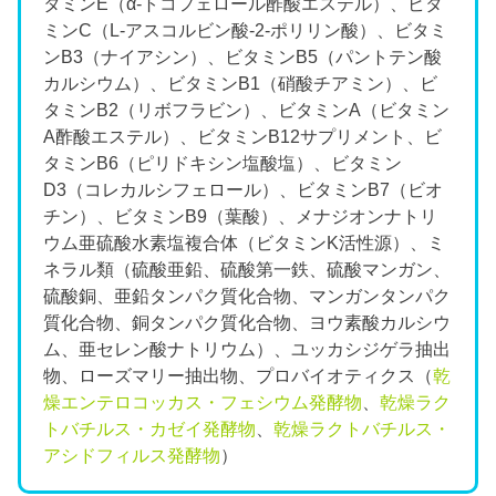
タミンE（α-トコフェロール酢酸エステル）、ビタ
ミンC（L-アスコルビン酸-2-ポリリン酸）、ビタミ
ンB3（ナイアシン）、ビタミンB5（パントテン酸
カルシウム）、ビタミンB1（硝酸チアミン）、ビ
タミンB2（リボフラビン）、ビタミンA（ビタミン
A酢酸エステル）、ビタミンB12サプリメント、ビ
タミンB6（ピリドキシン塩酸塩）、ビタミン
D3（コレカルシフェロール）、ビタミンB7（ビオ
チン）、ビタミンB9（葉酸）、メナジオンナトリ
ウム亜硫酸水素塩複合体（ビタミンK活性源）、ミ
ネラル類（硫酸亜鉛、硫酸第一鉄、硫酸マンガン、
硫酸銅、亜鉛タンパク質化合物、マンガンタンパク
質化合物、銅タンパク質化合物、ヨウ素酸カルシウ
ム、亜セレン酸ナトリウム）、ユッカシジゲラ抽出
物、ローズマリー抽出物、プロバイオティクス（
乾
燥エンテロコッカス・フェシウム発酵物
、
乾燥ラク
トバチルス・カゼイ発酵物
、
乾燥ラクトバチルス・
アシドフィルス発酵物
）