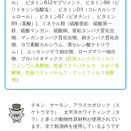
ル）、ビタミンB12サプリメント、ビタミンB6（ピ
リドキシン塩酸塩）、ビタミンD3（コレカルシフ
ェロール）、ビタミンB7（ビオチン）、ビタミン
B9（葉酸）]、ミネラル類（硫酸亜鉛、硫酸第一
鉄、硫酸マンガン、硫酸銅、亜鉛タンパク質化合
物、マンガンタンパク質化合物、銅タンパク質化合
物、ヨウ素酸カルシウム、亜セレン酸ナトリウ
ム）]、ユッカシジゲラ抽出物、ローズマリー抽出
物、プロバイオティクス（
乾燥エンテロコッカス・
フェシウム発酵物
、
乾燥ラクトバチルス・カゼイ発
酵物
、
乾燥ラクトバチルス・アシドフィルス発酵
物
）
チキン、サーモン、アラスカポロック（ス
ケトウダラ）、太平洋ホワイティング（タ
ラ）と多くの動物性原材料が使用されてい
ます。全て観測肉を使用しているようです