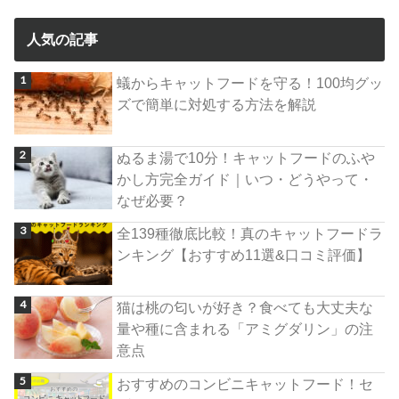
人気の記事
蟻からキャットフードを守る！100均グッ
ズで簡単に対処する方法を解説
ぬるま湯で10分！キャットフードのふや
かし方完全ガイド｜いつ・どうやって・
なぜ必要？
全139種徹底比較！真のキャットフードラ
ンキング【おすすめ11選&口コミ評価】
猫は桃の匂いが好き？食べても大丈夫な
量や種に含まれる「アミグダリン」の注
意点
おすすめのコンビニキャットフード！セ