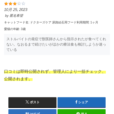
10月 25, 2023
by
匿名希望
キャットフード名:
ドクターズケア 尿路結石用
フード利用期間:
1ヶ月
愛猫の年齢:
3歳
ストルバイトの発症で獣医師さんから指示されたが食べてくれ
ない。なおるまで続けたいがほかの療法食も検討しようか迷っ
ている
口コミは即時公開されず、管理人により一括チェック、
公開されます。
ポスト
シェア