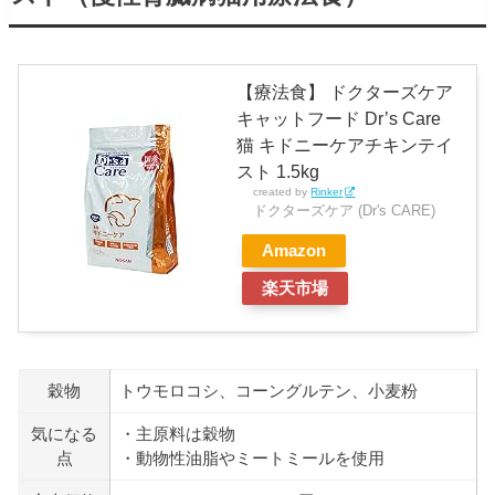
【療法食】 ドクターズケア
キャットフード Dr’s Care
猫 キドニーケアチキンテイ
スト 1.5kg
created by
Rinker
ドクターズケア (Dr's CARE)
Amazon
楽天市場
穀物
トウモロコシ、コーングルテン、小麦粉
気になる
・主原料は穀物
点
・動物性油脂やミートミールを使用