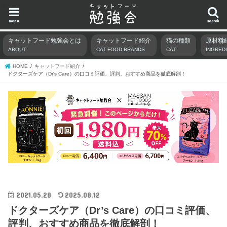
menu
search
キャットフード勉強会とは
キャットフード紹介
猫の種類
原材料
ABOUT
CAT FOOD BRANDS
CAT
INGRED
HOME
キャットフード紹介
ドクターズケア（Dr's Care）の口コミ評価、評判、おすすめ商品を徹底解剖！
2021.05.28
2025.08.12
ドクターズケア（Dr’s Care）の口コミ評価、
評判、おすすめ商品を徹底解剖！