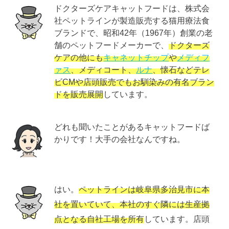
ドクターズケアキャットフードは、株式会
社ペットラインが製造販売する猫用療法食
ブランドで、昭和42年（1967年）創業の老
舗のペットフードメーカーで、
ドクターズ
ケアの他にも
キャネットチップ
や
メディフ
ァス
、メディコート、
ルナ
、懐石などテレ
ビCMや店頭販売でもお馴染みの有名ブラン
ドを販売展開
しています。
どれも聞いたことがあるキャットフードば
かりです！大手の会社なんですね。
はい。
ペットラインは岐阜県多治見市に本
社を置いていて、本社のすぐ隣には生産拠
点となる自社工場を所有
しています。店頭