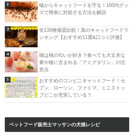
蟻からキャットフードを守る！100均グッ
ズで簡単に対処する方法を解説
全139種徹底比較！真のキャットフードラ
ンキング【おすすめ11選&口コミ評価】
猫は桃の匂いが好き？食べても大丈夫な
量や種に含まれる「アミグダリン」の注
意点
おすすめのコンビニキャットフード！セ
ブン、ローソン、ファミマ、ミニストッ
プどこが充実している？
ペットフード販売士マッサンの犬猫レシピ