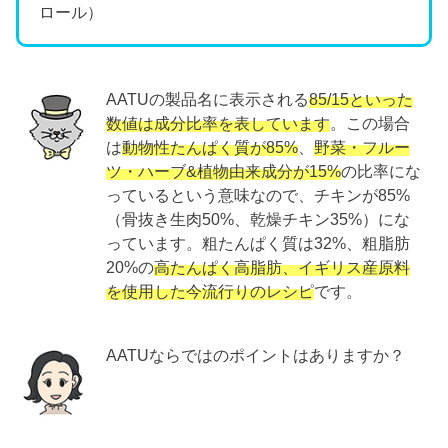
ロール）
AATUの製品名に表示される
85/15といった
数値は成分比率を表しています
。この場合
は
動物性たんぱく質が85%
、
野菜・フルー
ツ・ハーブ&植物由来成分が15%
の比率にな
っているという意味なので、チキンが85%
（骨抜き生肉50%、乾燥チキン35%）にな
っています。粗たんぱく質は32%、粗脂肪
20%の
高たんぱく高脂肪、イギリス産原料
を使用した今流行りのレシピ
です。
AATUならではのポイントはありますか？