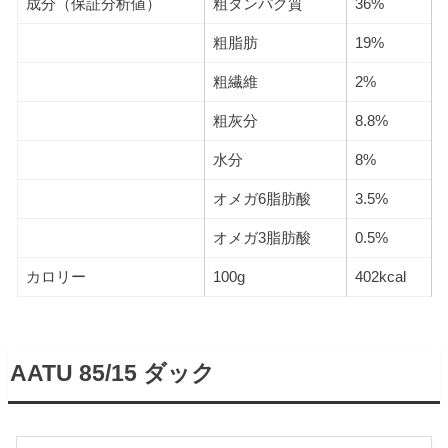
成分（保証分析値）
粗タンパク質
36%
粗脂肪
19%
粗繊維
2%
粗灰分
8.8%
水分
8%
オメガ6脂肪酸
3.5%
オメガ3脂肪酸
0.5%
カロリー
100g
402kcal
AATU 85/15 ダック