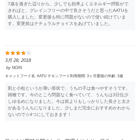
7歳を過ぎた辺りから、少しでも効率よくエネルギー摂取がで
きればと、グレインフリーの中で良さそうだと思ったAATUを
購入しました。変更後も特に問題がないので使い続けていま
す。変更前はナチュラルチョイスをあげていました。
3月 28, 2018
by
NOIN
キャットフード名:
AATU チキン
フード利用期間:
3ヶ月
愛猫の年齢:
3歳
割と小粒というか薄い形状で、うちの子は食べやすそうです。
雑種です。今のところ問題なく食べていて、うんちは3日位少
しゆるめになりました。今は前よりもしっかりした長さと太さ
があるうんちになりました。少しまだ完全におすすめかわから
ないので☆4つにしておきます！