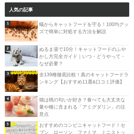
人気の記事
蟻からキャットフードを守る！100均グッ
ズで簡単に対処する方法を解説
ぬるま湯で10分！キャットフードのふや
かし方完全ガイド｜いつ・どうやって・
なぜ必要？
全139種徹底比較！真のキャットフードラ
ンキング【おすすめ11選&口コミ評価】
猫は桃の匂いが好き？食べても大丈夫な
量や種に含まれる「アミグダリン」の注
意点
おすすめのコンビニキャットフード！セ
ブン、ローソン、ファミマ、ミニストッ