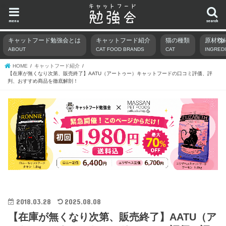
menu
search
キャットフード勉強会とは
キャットフード紹介
猫の種類
原材料
ABOUT
CAT FOOD BRANDS
CAT
INGRED
HOME
キャットフード紹介
【在庫が無くなり次第、販売終了】AATU（アートゥー）キャットフードの口コミ評価、評
判、おすすめ商品を徹底解剖！
2018.03.28
2025.08.08
【在庫が無くなり次第、販売終了】AATU（ア