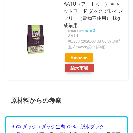
AATU（アートゥー） キャ
ットフード ダック グレイン
フリー（穀物不使用） 1kg
成猫用
created by
Rinker
AATU
¥5,258
(2026/08/08 06:37:04時
点 Amazon調べ-
詳細)
Amazon
楽天市場
原材料からの考察
85% ダック（ダック生肉 70%、脱水ダック