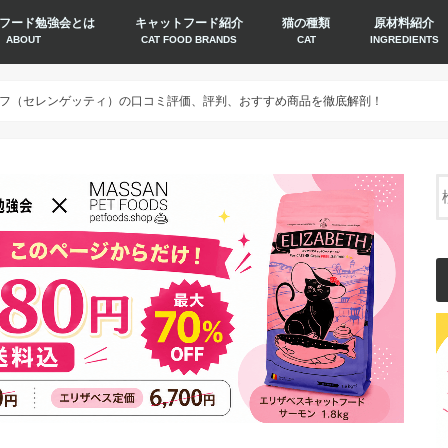
フード勉強会とは
キャットフード紹介
猫の種類
原材料紹介
ABOUT
CAT FOOD BRANDS
CAT
INGREDIENTS
フ（セレンゲッティ）の口コミ評価、評判、おすすめ商品を徹底解剖！