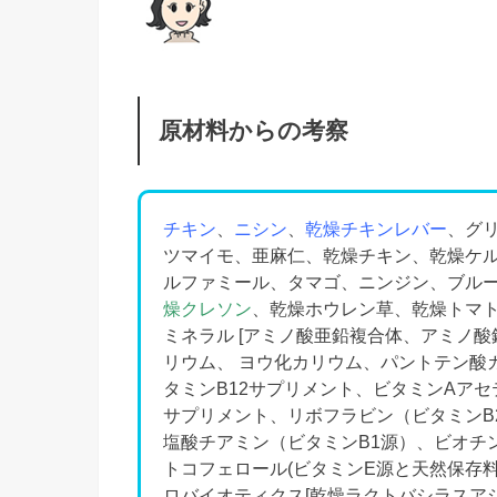
原材料からの考察
チキン
、
ニシン
、
乾燥チキンレバー
、グ
ツマイモ、亜麻仁、乾燥チキン、乾燥ケ
ルファミール、タマゴ、ニンジン、ブル
燥クレソン
、乾燥ホウレン草、乾燥トマ
ミネラル [アミノ酸亜鉛複合体、アミノ
リウム、 ヨウ化カリウム、パントテン酸カ
タミンB12サプリメント、ビタミンAアセ
サプリメント、リボフラビン（ビタミンB
塩酸チアミン（ビタミンB1源）、ビオチ
トコフェロール(ビタミンE源と天然保存料）
ロバイオティクス[乾燥ラクトバシラスア