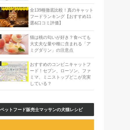
全139種徹底比較！真のキャット
フードランキング【おすすめ11
選&口コミ評価】
猫は桃の匂いが好き？食べても
大丈夫な量や種に含まれる「ア
ミグダリン」の注意点
おすすめのコンビニキャットフ
ード！セブン、ローソン、ファ
ミマ、ミニストップどこが充実
している？
ペットフード販売士マッサンの犬猫レシピ