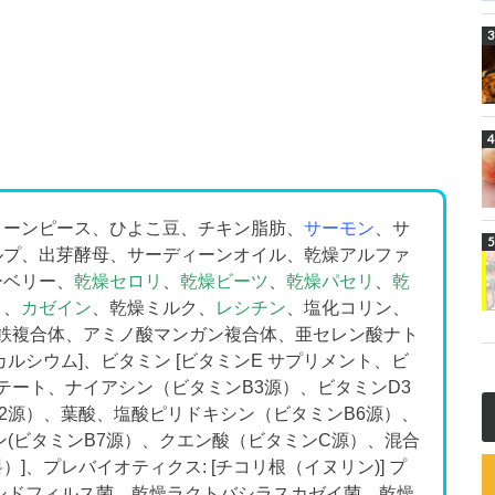
リーンピース、ひよこ豆、チキン脂肪、
サーモン
、サ
ルプ、出芽酵母、サーディーンオイル、乾燥アルファ
ーベリー、
乾燥セロリ
、
乾燥ビーツ
、
乾燥パセリ
、
乾
ト、
カゼイン
、乾燥ミルク、
レシチン
、塩化コリン、
酸鉄複合体、アミノ酸マンガン複合体、亜セレン酸ナト
ルシウム]、ビタミン [ビタミンE サプリメント、ビ
テート、ナイアシン（ビタミンB3源）、ビタミンD3
2源）、葉酸、塩酸ピリドキシン（ビタミンB6源）、
ン(ビタミンB7源）、クエン酸（ビタミンC源）、混合
]、プレバイオティクス: [チコリ根（イヌリン)] プ
シドフィルス菌、乾燥ラクトバシラスカゼイ菌、乾燥