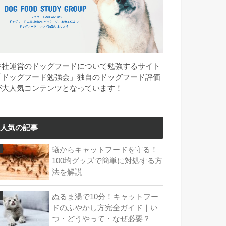
弊社運営のドッグフードについて勉強するサイト
「ドッグフード勉強会」独自のドッグフード評価
が大人気コンテンツとなっています！
人気の記事
蟻からキャットフードを守る！
100均グッズで簡単に対処する方
法を解説
ぬるま湯で10分！キャットフー
ドのふやかし方完全ガイド｜い
つ・どうやって・なぜ必要？