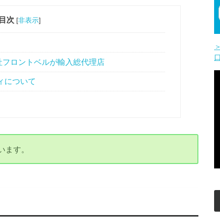
目次
[
非表示
]
社フロントベルが輸入総代理店
ィについて
います。