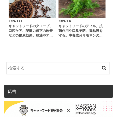
2026.1.21
2026.1.17
キャットフードのクローブ。
キャットフードのディル。抗
口腔ケア、記憶力低下の改善
菌作用や口臭予防、胃粘膜を
などの健康効果。精油やア…
守る。中毒成分リモネンの…
広告