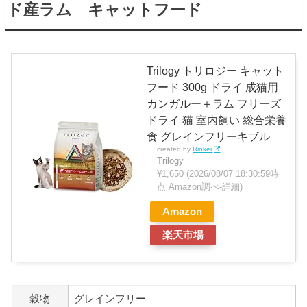
ド産ラム キャットフード
Trilogy トリロジー キャット
フード 300g ドライ 成猫用
カンガルー＋ラム フリーズ
ドライ 猫 室内飼い 総合栄養
食 グレインフリーキブル
created by
Rinker
Trilogy
¥1,650
(2026/08/07 18:30:59時
点 Amazon調べ-
詳細)
Amazon
楽天市場
穀物
グレインフリー