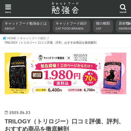
menu
search
キャットフード勉強会とは
キャットフード紹介
猫の種類
原材料
ABOUT
CAT FOOD BRANDS
CAT
INGRED
HOME
キャットフード紹介
TRILOGY（トリロジー）口コミ評価、評判、おすすめ商品を徹底解剖
2025.06.23
TRILOGY（トリロジー）口コミ評価、評判、
おすすめ商品を徹底解剖