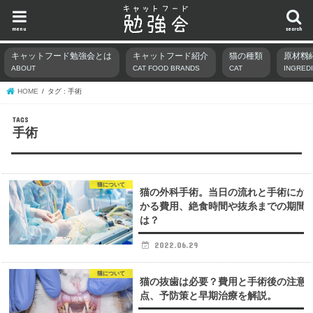
menu
search
キャットフード勉強会とは
キャットフード紹介
猫の種類
原材料
ABOUT
CAT FOOD BRANDS
CAT
INGRED
HOME
タグ : 手術
手術
猫について
猫の外科手術。当日の流れと手術にか
かる費用、絶食時間や抜糸までの期間
は？
2022.06.29
猫について
猫の抜歯は必要？費用と手術後の注意
点、予防策と早期治療を解説。