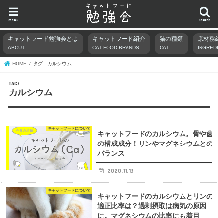
menu
search
キャットフード勉強会とは
キャットフード紹介
猫の種類
原材料
ABOUT
CAT FOOD BRANDS
CAT
INGRED
HOME
タグ : カルシウム
カルシウム
キャットフードについて
キャットフードのカルシウム。骨や歯
の構成成分！リンやマグネシウムとの
バランス
2020.11.13
キャットフードについて
キャットフードのカルシウムとリンの
適正比率は？過剰摂取は病気の原因
に。マグネシウムの比率にも着目