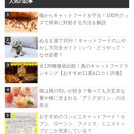
人気の記事
蟻からキャットフードを守る！100均グッ
ズで簡単に対処する方法を解説
ぬるま湯で10分！キャットフードのふや
かし方完全ガイド｜いつ・どうやって・
なぜ必要？
全139種徹底比較！真のキャットフードラ
ンキング【おすすめ11選&口コミ評価】
猫は桃の匂いが好き？食べても大丈夫な
量や種に含まれる「アミグダリン」の注
意点
おすすめのコンビニキャットフード！セ
ブン、ローソン、ファミマ、ミニストッ
プどこが充実している？