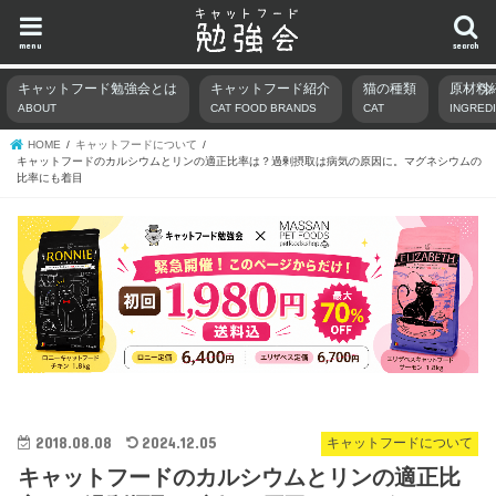
menu
search
キャットフード勉強会とは
キャットフード紹介
猫の種類
原材料
ABOUT
CAT FOOD BRANDS
CAT
INGRED
HOME
キャットフードについて
キャットフードのカルシウムとリンの適正比率は？過剰摂取は病気の原因に。マグネシウムの
比率にも着目
2018.08.08
2024.12.05
キャットフードについて
キャットフードのカルシウムとリンの適正比