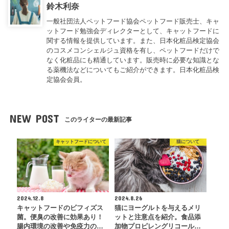
鈴木利奈
一般社団法人ペットフード協会ペットフード販売士、キャ
ットフード勉強会ディレクターとして、キャットフードに
関する情報を提供しています。また、日本化粧品検定協会
のコスメコンシェルジュ資格を有し、ペットフードだけで
なく化粧品にも精通しています。販売時に必要な知識とな
る薬機法などについてもご紹介ができます。日本化粧品検
定協会会員。
NEW POST
このライターの最新記事
キャットフードについて
猫について
2024.12.8
2024.8.26
キャットフードのビフィズス
猫にヨーグルトを与えるメリ
菌。便臭の改善に効果あり！
ットと注意点を紹介。食品添
腸内環境の改善や免疫力の…
加物プロピレングリコール…