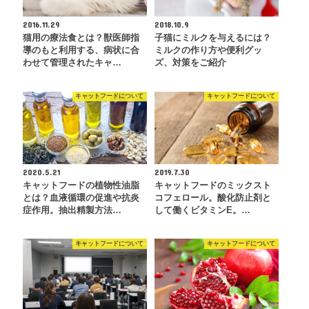
2016.11.29
2018.10.9
猫用の療法食とは？獣医師指
子猫にミルクを与えるには？
導のもと利用する、病状に合
ミルクの作り方や便利グッ
わせて管理されたキャ…
ズ、対策をご紹介
キャットフードについて
キャットフードについて
2020.5.21
2019.7.30
キャットフードの植物性油脂
キャットフードのミックスト
とは？血液循環の促進や抗炎
コフェロール。酸化防止剤と
症作用。抽出精製方法…
して働くビタミンE。…
キャットフードについて
キャットフードについて