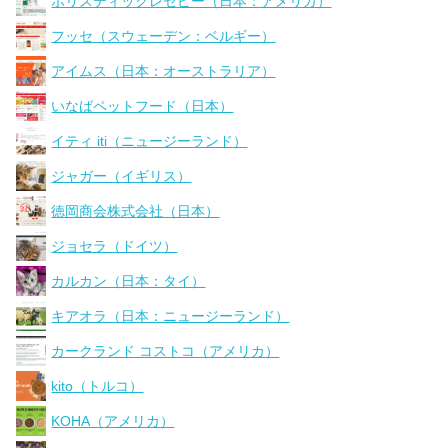
ホリスティックレセピー（日本：アメリカ）
フッセ（スウェーデン：ベルギー）
アイムス（日本：オーストラリア）
いなばペットフード（日本）
イティ iti（ニュージーランド）
ジャガー（イギリス）
徳岡商会株式会社（日本）
ジョセラ（ドイツ）
カルカン（日本：タイ）
キアオラ（日本：ニュージーランド）
カークランド コストコ（アメリカ）
kito（トルコ）
KOHA（アメリカ）