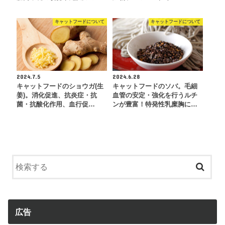
キャットフードについて
キャットフードについて
2024.7.5
2024.6.28
キャットフードのショウガ(生
キャットフードのソバ。毛細
姜)。消化促進、抗炎症・抗
血管の安定・強化を行うルチ
菌・抗酸化作用、血行促…
ンが豊富！特発性乳糜胸に…
広告