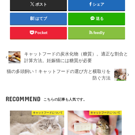
ポスト
シェア
はてブ
送る
Pocket
feedly
キャットフードの炭水化物（糖質）。適正な割合と
計算方法。妊娠猫には糖質が必要
猫の多頭飼い！キャットフードの選び方と横取りを
防ぐ方法
RECOMMEND
こちらの記事も人気です。
キャットフードについて
キャットフードについて