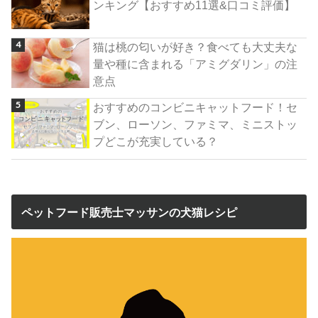
ンキング【おすすめ11選&口コミ評価】
猫は桃の匂いが好き？食べても大丈夫な
量や種に含まれる「アミグダリン」の注
意点
おすすめのコンビニキャットフード！セ
ブン、ローソン、ファミマ、ミニストッ
プどこが充実している？
ペットフード販売士マッサンの犬猫レシピ