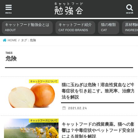
menu
search
キャットフード勉強会とは
キャットフード紹介
猫の種類
原材料
ABOUT
CAT FOOD BRANDS
CAT
INGRED
HOME
タグ : 危険
危険
キャットフードについて
猫に玉ねぎは危険！溶血性貧血など中
毒症状を引き起こす。致死率、治療方
法を解説
2021.02.24
キャットフードについて
キャットフードの残留農薬。猫への影
響は？中毒症状やペットフード安全法
による規制を解説