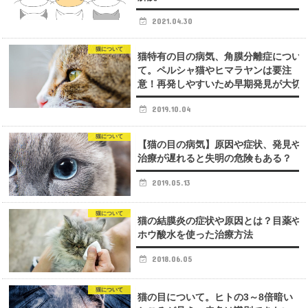
2021.04.30
猫について
猫特有の目の病気、角膜分離症につい
て。ペルシャ猫やヒマラヤンは要注
意！再発しやすいため早期発見が大切
2019.10.04
猫について
【猫の目の病気】原因や症状、発見や
治療が遅れると失明の危険もある？
2019.05.13
猫について
猫の結膜炎の症状や原因とは？目薬や
ホウ酸水を使った治療方法
2018.06.05
猫について
猫の目について。ヒトの3～8倍暗い