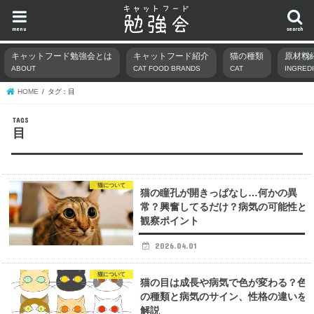
menu
search
キャットフード勉強会とは
キャットフード紹介
猫の種類
原材料
ABOUT
CAT FOOD BRANDS
CAT
INGRED
HOME
タグ : 目
目
猫について
猫の瞳孔が開きっぱなし…何かの異
常？興奮してるだけ？病気の可能性と
観察ポイント
2026.04.01
猫について
猫の目は成長や病気で色が変わる？色
の種類と病気のサイン、性格の違いを
解説