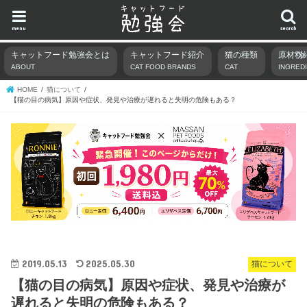
menu
search
キャットフード勉強会とは
キャットフード紹介
猫の種類
原材料
ABOUT
CAT FOOD BRANDS
CAT
INGRED
HOME
猫について
【猫の目の病気】原因や症状、発見や治療が遅れると失明の危険もある？
2019.05.13
2025.05.30
猫について
【猫の目の病気】原因や症状、発見や治療が
遅れると失明の危険もある？