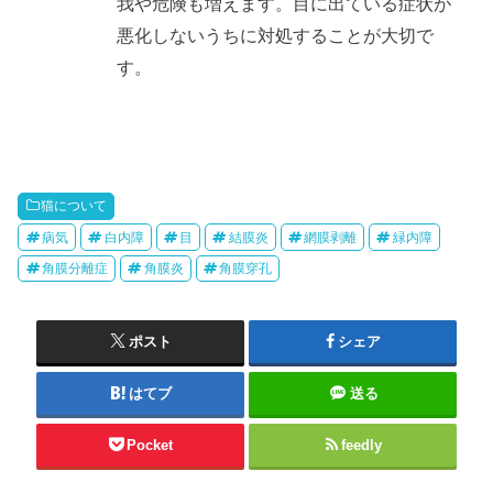
我や危険も増えます。目に出ている症状が
悪化しないうちに対処することが大切で
す。
猫について
病気
白内障
目
結膜炎
網膜剥離
緑内障
角膜分離症
角膜炎
角膜穿孔
ポスト
シェア
はてブ
送る
Pocket
feedly