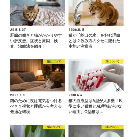
2018.8.27
2026.5.13
肝臓の働きと猫がかかりやす
猫が「蛇口の水」を好む理由
い肝疾患。症状と原因、検
とは？飲み方のクセに隠れた
査、治療法を紹介！
本能と注意点
猫について
猫について
2026.6.9
2018.6.4
猫のために夜は電気をつける
猫の血液型はA型が大多数！B
べき？視覚と睡眠から考える
型に多い猫種とAB型猫が少な
最適な環境
い理由、O型猫は…
猫について
猫について