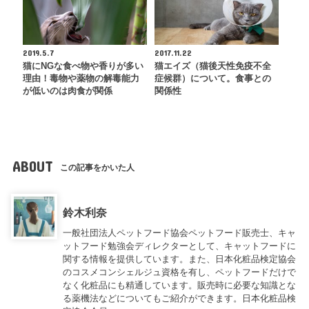
2019.5.7
2017.11.22
猫にNGな食べ物や香りが多い
猫エイズ（猫後天性免疫不全
理由！毒物や薬物の解毒能力
症候群）について。食事との
が低いのは肉食が関係
関係性
ABOUT
この記事をかいた人
鈴木利奈
一般社団法人ペットフード協会ペットフード販売士、キャ
ットフード勉強会ディレクターとして、キャットフードに
関する情報を提供しています。また、日本化粧品検定協会
のコスメコンシェルジュ資格を有し、ペットフードだけで
なく化粧品にも精通しています。販売時に必要な知識とな
る薬機法などについてもご紹介ができます。日本化粧品検