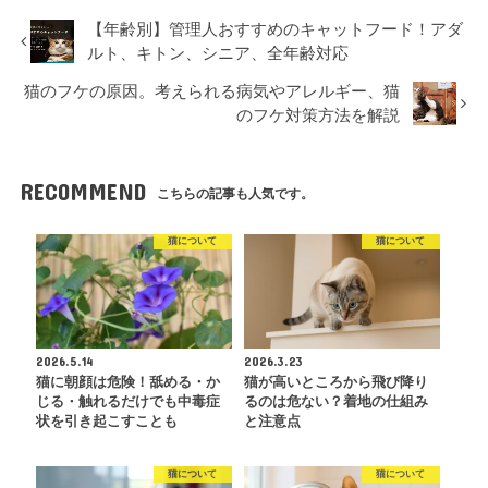
【年齢別】管理人おすすめのキャットフード！アダ
ルト、キトン、シニア、全年齢対応
猫のフケの原因。考えられる病気やアレルギー、猫
のフケ対策方法を解説
RECOMMEND
こちらの記事も人気です。
猫について
猫について
2026.5.14
2026.3.23
猫に朝顔は危険！舐める・か
猫が高いところから飛び降り
じる・触れるだけでも中毒症
るのは危ない？着地の仕組み
状を引き起こすことも
と注意点
猫について
猫について