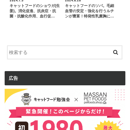
2024.7.5
2024.6.28
キャットフードのショウガ(生
キャットフードのソバ。毛細
姜)。消化促進、抗炎症・抗
血管の安定・強化を行うルチ
菌・抗酸化作用、血行促…
ンが豊富！特発性乳糜胸に…
広告