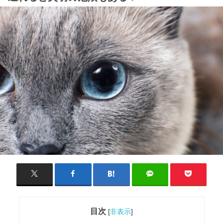
目次
[
非表示
]