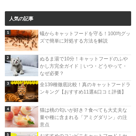
人気の記事
蟻からキャットフードを守る！100均グッ
ズで簡単に対処する方法を解説
ぬるま湯で10分！キャットフードのふや
かし方完全ガイド｜いつ・どうやって・
なぜ必要？
全139種徹底比較！真のキャットフードラ
ンキング【おすすめ11選&口コミ評価】
猫は桃の匂いが好き？食べても大丈夫な
量や種に含まれる「アミグダリン」の注
意点
おすすめのコンビニキャットフード！セ