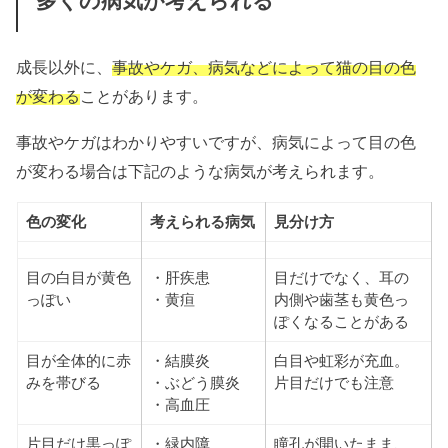
多くの病気が考えられる
成長以外に、
事故やケガ、病気などによって猫の目の色
が変わる
ことがあります。
事故やケガはわかりやすいですが、病気によって目の色
が変わる場合は下記のような病気が考えられます。
色の変化
考えられる病気
見分け方
目の白目が黄色
・肝疾患
目だけでなく、耳の
っぽい
・黄疸
内側や歯茎も黄色っ
ぽくなることがある
目が全体的に赤
・結膜炎
白目や虹彩が充血。
みを帯びる
・ぶどう膜炎
片目だけでも注意
・高血圧
片目だけ黒っぽ
・緑内障
瞳孔が開いたまま、