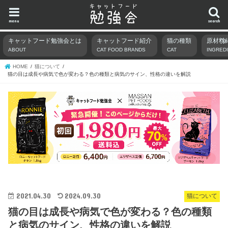
menu
search
キャットフード勉強会とは
キャットフード紹介
猫の種類
原材料
ABOUT
CAT FOOD BRANDS
CAT
INGRED
HOME
猫について
猫の目は成長や病気で色が変わる？色の種類と病気のサイン、性格の違いを解説
2021.04.30
2024.09.30
猫について
猫の目は成長や病気で色が変わる？色の種類
と病気のサイン、性格の違いを解説