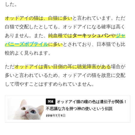
した。
オッドアイの猫は、白猫に多い
と言われています。ただ
白猫で交配したとしても、オッドアイになる確率は高く
ありません。また、
純血種では
ターキッシュバン
や
ジャ
パニーズボブテイル
に多い
とされており、日本猫でも比
較的よく見られます。
ただ
オッドアイは青い目側の耳に聴覚障害がある
場合が
多いと言われているため、オッドアイの猫を故意に交配
して増やすことはすすめられていません。
オッドアイ猫の瞳の色は遺伝子が関係！
不思議な力を持つ神の使いという伝説
2018年7月9日