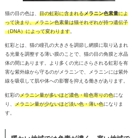
猫の目の色は、
目の虹彩に含まれる
メラニン色素量
によ
って決まり、メラニン色素量は猫それぞれが持つ遺伝子
（DNA）によって変わります
。
虹彩とは、猫の瞳孔の大きさを調節し網膜に取り込まれ
る光量を調整する薄い膜のことで、猫の目の角膜と水晶
体の間にあります。より多くの光にさらされる虹彩を有
害な紫外線から守るのがメラニンで、メラニンには紫外
線を吸収して肌や体への影響を抑える働きがあります。
虹彩の
メラニン量が多いほど濃色・暗色寄りの色
にな
り、
メラニン量が少ないほど淡い色・薄い色
になりま
す。