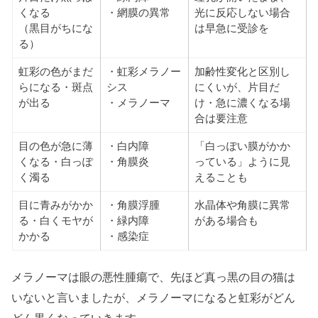
くなる
・網膜の異常
光に反応しない場合
（黒目がちにな
は早急に受診を
る）
虹彩の色がまだ
・虹彩メラノー
加齢性変化と区別し
らになる・斑点
シス
にくいが、片目だ
が出る
・メラノーマ
け・急に濃くなる場
合は要注意
目の色が急に薄
・白内障
「白っぽい膜がかか
くなる・白っぽ
・角膜炎
っている」ように見
く濁る
えることも
目に青みがかか
・角膜浮腫
水晶体や角膜に異常
る・白くモヤが
・緑内障
がある場合も
かかる
・感染症
メラノーマは眼の悪性腫瘍で、先ほど真っ黒の目の猫は
いないと言いましたが、メラノーマになると虹彩がどん
どん黒くなっていきます。