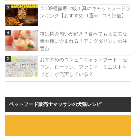
全139種徹底比較！真のキャットフードラ
ンキング【おすすめ11選&口コミ評価】
猫は桃の匂いが好き？食べても大丈夫な
量や種に含まれる「アミグダリン」の注
意点
おすすめのコンビニキャットフード！セ
ブン、ローソン、ファミマ、ミニストッ
プどこが充実している？
ペットフード販売士マッサンの犬猫レシピ