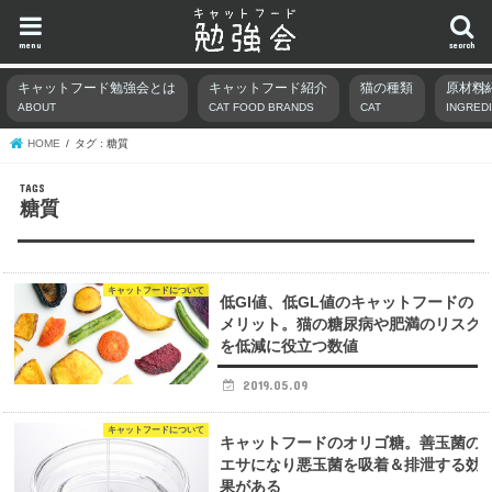
menu
search
キャットフード勉強会とは
キャットフード紹介
猫の種類
原材料
ABOUT
CAT FOOD BRANDS
CAT
INGRED
HOME
タグ : 糖質
糖質
キャットフードについて
低GI値、低GL値のキャットフードの
メリット。猫の糖尿病や肥満のリスク
を低減に役立つ数値
2019.05.09
キャットフードについて
キャットフードのオリゴ糖。善玉菌の
エサになり悪玉菌を吸着＆排泄する効
果がある