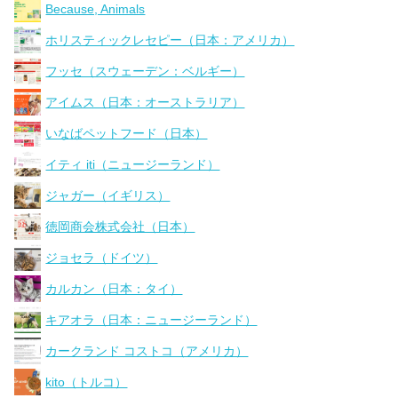
Because, Animals
ホリスティックレセピー（日本：アメリカ）
フッセ（スウェーデン：ベルギー）
アイムス（日本：オーストラリア）
いなばペットフード（日本）
イティ iti（ニュージーランド）
ジャガー（イギリス）
徳岡商会株式会社（日本）
ジョセラ（ドイツ）
カルカン（日本：タイ）
キアオラ（日本：ニュージーランド）
カークランド コストコ（アメリカ）
kito（トルコ）