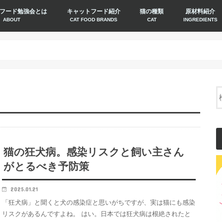
フード勉強会とは
キャットフード紹介
猫の種類
原材料紹介
ABOUT
CAT FOOD BRANDS
CAT
INGREDIENTS
猫の狂犬病。感染リスクと飼い主さん
がとるべき予防策
2025.01.21
「狂犬病」と聞くと犬の感染症と思いがちですが、実は猫にも感染
リスクがあるんですよね。 はい。日本では狂犬病は根絶されたと