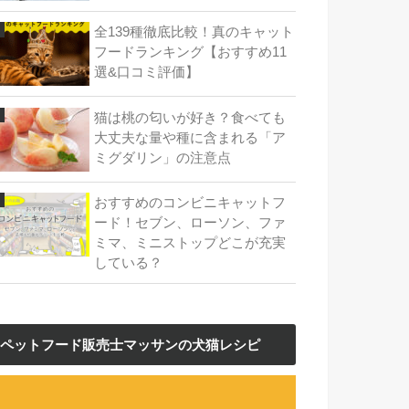
全139種徹底比較！真のキャット
フードランキング【おすすめ11
選&口コミ評価】
猫は桃の匂いが好き？食べても
大丈夫な量や種に含まれる「ア
ミグダリン」の注意点
おすすめのコンビニキャットフ
ード！セブン、ローソン、ファ
ミマ、ミニストップどこが充実
している？
ペットフード販売士マッサンの犬猫レシピ