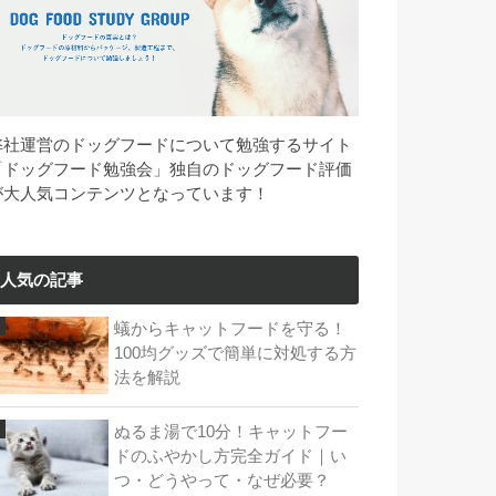
弊社運営のドッグフードについて勉強するサイト
「ドッグフード勉強会」独自のドッグフード評価
が大人気コンテンツとなっています！
人気の記事
蟻からキャットフードを守る！
100均グッズで簡単に対処する方
法を解説
ぬるま湯で10分！キャットフー
ドのふやかし方完全ガイド｜い
つ・どうやって・なぜ必要？