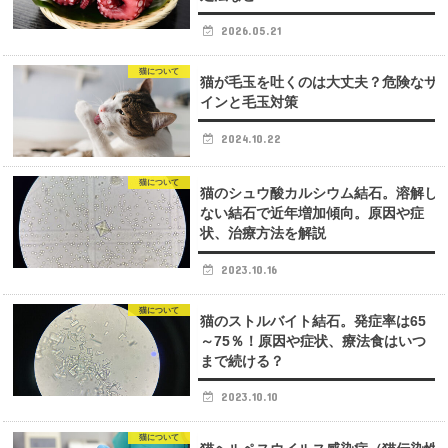
2026.05.21
猫について
猫が毛玉を吐くのは大丈夫？危険なサ
インと毛玉対策
2024.10.22
猫について
猫のシュウ酸カルシウム結石。溶解し
ない結石で近年増加傾向。原因や症
状、治療方法を解説
2023.10.16
猫について
猫のストルバイト結石。発症率は65
～75％！原因や症状、療法食はいつ
まで続ける？
2023.10.10
猫について