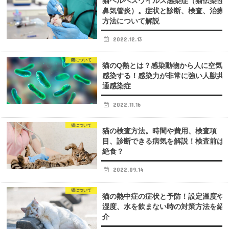
猫ヘルペスウイルス感染症（猫伝染性
鼻気管炎）。症状と診断、検査、治療
方法について解説
2022.12.13
猫について
猫のQ熱とは？感染動物から人に空気
感染する！感染力が非常に強い人獣共
通感染症
2022.11.16
猫について
猫の検査方法。時間や費用、検査項
目、診断できる病気を解説！検査前は
絶食？
2022.09.14
猫について
猫の熱中症の症状と予防！設定温度や
湿度、水を飲まない時の対策方法を紹
介