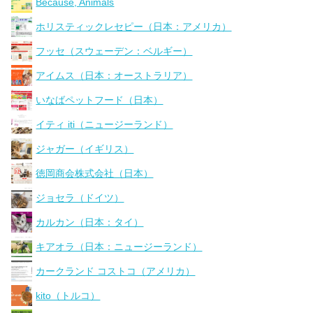
Because, Animals
ホリスティックレセピー（日本：アメリカ）
フッセ（スウェーデン：ベルギー）
アイムス（日本：オーストラリア）
いなばペットフード（日本）
イティ iti（ニュージーランド）
ジャガー（イギリス）
徳岡商会株式会社（日本）
ジョセラ（ドイツ）
カルカン（日本：タイ）
キアオラ（日本：ニュージーランド）
カークランド コストコ（アメリカ）
kito（トルコ）