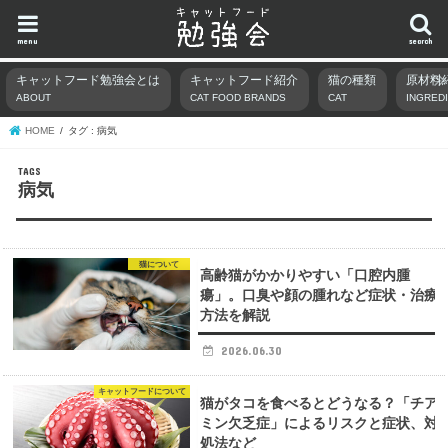
menu
search
キャットフード勉強会とは
キャットフード紹介
猫の種類
原材料
ABOUT
CAT FOOD BRANDS
CAT
INGRED
HOME
タグ : 病気
病気
猫について
高齢猫がかかりやすい「口腔内腫
瘍」。口臭や顔の腫れなど症状・治療
方法を解説
2026.06.30
キャットフードについて
猫がタコを食べるとどうなる？「チア
ミン欠乏症」によるリスクと症状、対
処法など