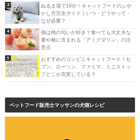
ぬるま湯で10分！キャットフードのふや
かし方完全ガイド｜いつ・どうやって・
なぜ必要？
猫は桃の匂いが好き？食べても大丈夫な
量や種に含まれる「アミグダリン」の注
意点
おすすめのコンビニキャットフード！セ
ブン、ローソン、ファミマ、ミニストッ
プどこが充実している？
ペットフード販売士マッサンの犬猫レシピ