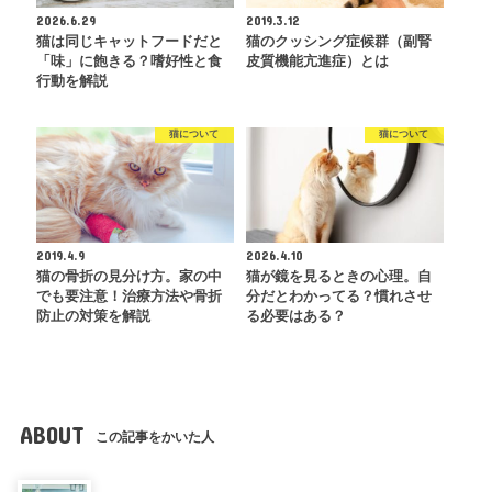
2026.6.29
2019.3.12
猫は同じキャットフードだと
猫のクッシング症候群（副腎
「味」に飽きる？嗜好性と食
皮質機能亢進症）とは
行動を解説
猫について
猫について
2019.4.9
2026.4.10
猫の骨折の見分け方。家の中
猫が鏡を見るときの心理。自
でも要注意！治療方法や骨折
分だとわかってる？慣れさせ
防止の対策を解説
る必要はある？
ABOUT
この記事をかいた人