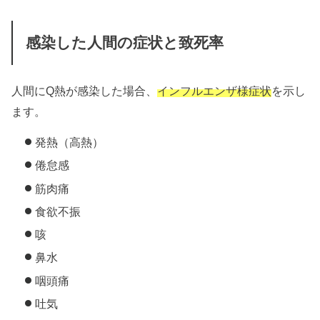
感染した人間の症状と致死率
人間にQ熱が感染した場合、
インフルエンザ様症状
を示し
ます。
発熱（高熱）
倦怠感
筋肉痛
食欲不振
咳
鼻水
咽頭痛
吐気