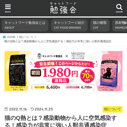
menu
search
キャットフード勉強会とは
キャットフード紹介
猫の種類
原材料
ABOUT
CAT FOOD BRANDS
CAT
INGRED
HOME
猫について
猫のQ熱とは？感染動物から人に空気感染する！感染力が非常に強い人獣共通感染症
2022.11.16
2024.11.25
猫について
猫のQ熱とは？感染動物から人に空気感染す
る！感染力が非常に強い人獣共通感染症