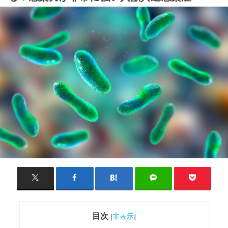
目次
[
非表示
]