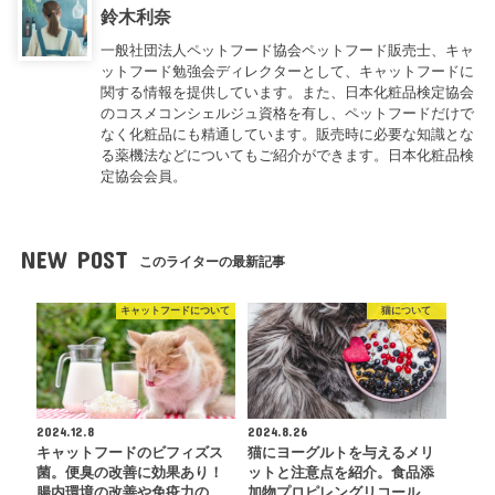
鈴木利奈
一般社団法人ペットフード協会ペットフード販売士、キャ
ットフード勉強会ディレクターとして、キャットフードに
関する情報を提供しています。また、日本化粧品検定協会
のコスメコンシェルジュ資格を有し、ペットフードだけで
なく化粧品にも精通しています。販売時に必要な知識とな
る薬機法などについてもご紹介ができます。日本化粧品検
定協会会員。
NEW POST
このライターの最新記事
キャットフードについて
猫について
2024.12.8
2024.8.26
キャットフードのビフィズス
猫にヨーグルトを与えるメリ
菌。便臭の改善に効果あり！
ットと注意点を紹介。食品添
腸内環境の改善や免疫力の…
加物プロピレングリコール…