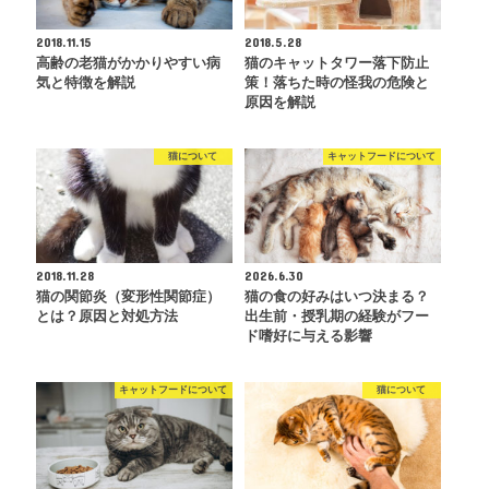
2018.11.15
2018.5.28
高齢の老猫がかかりやすい病
猫のキャットタワー落下防止
気と特徴を解説
策！落ちた時の怪我の危険と
原因を解説
猫について
キャットフードについて
2018.11.28
2026.6.30
猫の関節炎（変形性関節症）
猫の食の好みはいつ決まる？
とは？原因と対処方法
出生前・授乳期の経験がフー
ド嗜好に与える影響
キャットフードについて
猫について