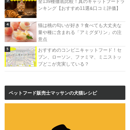
全139種徹底比較！真のキャットフードラ
ンキング【おすすめ11選&口コミ評価】
猫は桃の匂いが好き？食べても大丈夫な
量や種に含まれる「アミグダリン」の注
意点
おすすめのコンビニキャットフード！セ
ブン、ローソン、ファミマ、ミニストッ
プどこが充実している？
ペットフード販売士マッサンの犬猫レシピ