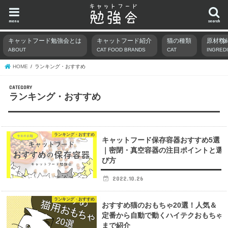
menu
search
キャットフード勉強会とは
キャットフード紹介
猫の種類
原材料
ABOUT
CAT FOOD BRANDS
CAT
INGRED
HOME
ランキング・おすすめ
ランキング・おすすめ
ランキング・おすすめ
キャットフード保存容器おすすめ5選
｜密閉・真空容器の注目ポイントと選
び方
2022.10.26
ランキング・おすすめ
おすすめ猫のおもちゃ20選！人気＆
定番から自動で動くハイテクおもちゃ
まで紹介