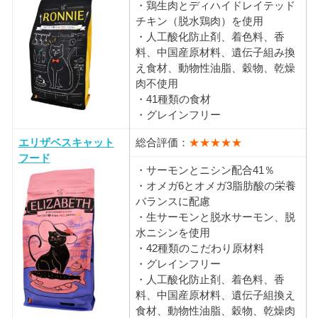
・鶏生肉とディハイドレイテッド
チキン（脱水鶏肉）を使用
・人工酸化防止剤、着色料、香
料、中国産原材料、遺伝子組み換
え食材、動物性油脂、穀物、乾燥
肉不使用
・41種類の食材
・グレインフリー
エリザベスキャット
総合評価：
★★★★★
フード
・サーモンとニシン配合41％
・オメガ6とオメガ3脂肪酸の栄養
バランスに配慮
・生サーモンと脱水サーモン、脱
水ニシンを使用
・42種類のこだわり原材料
・グレインフリー
・人工酸化防止剤、着色料、香
料、中国産原材料、遺伝子組換え
食材、動物性油脂、穀物、乾燥肉