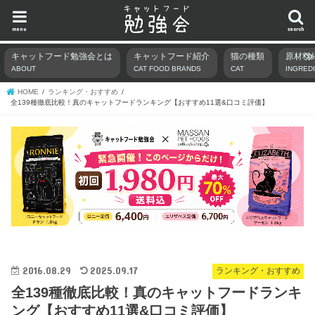
menu
search
キャットフード勉強会とは
キャットフード紹介
猫の種類
原材料
ABOUT
CAT FOOD BRANDS
CAT
INGRED
HOME
ランキング・おすすめ
全139種徹底比較！真のキャットフードランキング【おすすめ11選&口コミ評価】
2016.08.29
2025.09.17
ランキング・おすすめ
全139種徹底比較！真のキャットフードランキ
ング【おすすめ11選&口コミ評価】