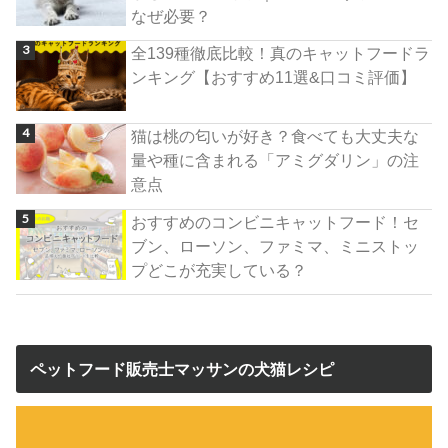
なぜ必要？
全139種徹底比較！真のキャットフードラ
ンキング【おすすめ11選&口コミ評価】
猫は桃の匂いが好き？食べても大丈夫な
量や種に含まれる「アミグダリン」の注
意点
おすすめのコンビニキャットフード！セ
ブン、ローソン、ファミマ、ミニストッ
プどこが充実している？
ペットフード販売士マッサンの犬猫レシピ