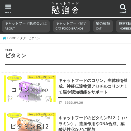
menu
search
キャットフード勉強会とは
キャットフード紹介
猫の種類
原材料
ABOUT
CAT FOOD BRANDS
CAT
INGRED
HOME
タグ : ビタミン
ビタミン
キャットフードについて
キャットフードのコリン。生体膜を構
成、神経伝達物質アセチルコリンとし
て脳や認知機能をサポート
2022.09.20
キャットフードについて
キャットフードのビタミンB12（コバ
ラミン）。造血作用やDNA合成、葉
酸活性化などに関与