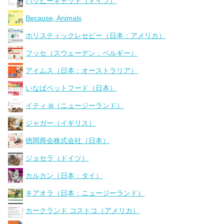
ハッピーキャット（ドイツ）
Because, Animals
ホリスティックレセピー（日本：アメリカ）
フッセ（スウェーデン：ベルギー）
アイムス（日本：オーストラリア）
いなばペットフード（日本）
イティ iti（ニュージーランド）
ジャガー（イギリス）
徳岡商会株式会社（日本）
ジョセラ（ドイツ）
カルカン（日本：タイ）
キアオラ（日本：ニュージーランド）
カークランド コストコ（アメリカ）