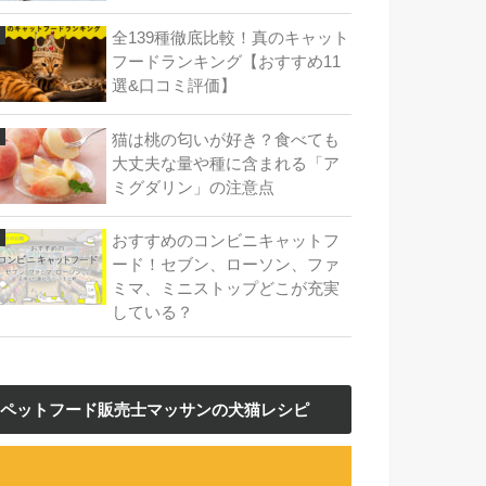
全139種徹底比較！真のキャット
フードランキング【おすすめ11
選&口コミ評価】
猫は桃の匂いが好き？食べても
大丈夫な量や種に含まれる「ア
ミグダリン」の注意点
おすすめのコンビニキャットフ
ード！セブン、ローソン、ファ
ミマ、ミニストップどこが充実
している？
ペットフード販売士マッサンの犬猫レシピ