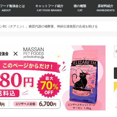
フード勉強会とは
キャットフード紹介
猫の種類
原材料紹介
ABOUT
CAT FOOD BRANDS
CAT
INGREDIENTS
ンB1（チアミン）。糖質代謝の補酵素、神経伝達物質の合成を助ける