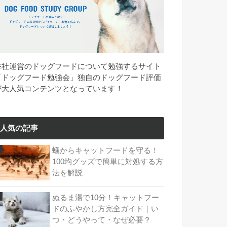
弊社運営のドッグフードについて勉強するサイト
「ドッグフード勉強会」独自のドッグフード評価
が大人気コンテンツとなっています！
人気の記事
蟻からキャットフードを守る！
100均グッズで簡単に対処する方
法を解説
ぬるま湯で10分！キャットフー
ドのふやかし方完全ガイド｜い
つ・どうやって・なぜ必要？