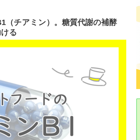
B1（チアミン）。糖質代謝の補酵
助ける