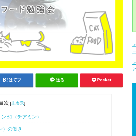
はてブ
送る
Pocket
目次
[
非表示
]
ンB1（チアミン）
ン）の働き