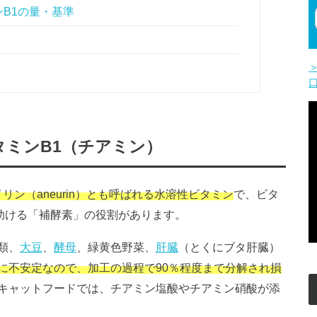
B1の量・基準
ミンB1（チアミン）
イリン（aneurin）とも呼ばれる水溶性ビタミン
で、ビタ
助ける「補酵素」の役割があります。
類、
大豆
、
酵母
、緑黄色野菜、
肝臓
（とくにブタ肝臓）
に不安定なので、加工の過程で90％程度まで分解され損
キャットフードでは、チアミン塩酸やチアミン硝酸が添