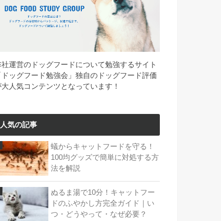
弊社運営のドッグフードについて勉強するサイト
「ドッグフード勉強会」独自のドッグフード評価
が大人気コンテンツとなっています！
人気の記事
蟻からキャットフードを守る！
100均グッズで簡単に対処する方
法を解説
ぬるま湯で10分！キャットフー
ドのふやかし方完全ガイド｜い
つ・どうやって・なぜ必要？