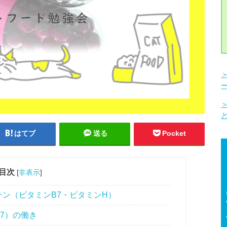
はてブ
送る
Pocket
目次
[
非表示
]
ン（ビタミンB7・ビタミンH）
7）の働き