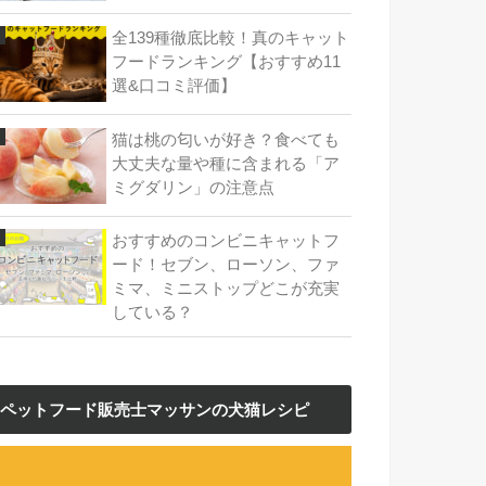
全139種徹底比較！真のキャット
フードランキング【おすすめ11
選&口コミ評価】
猫は桃の匂いが好き？食べても
大丈夫な量や種に含まれる「ア
ミグダリン」の注意点
おすすめのコンビニキャットフ
ード！セブン、ローソン、ファ
ミマ、ミニストップどこが充実
している？
ペットフード販売士マッサンの犬猫レシピ