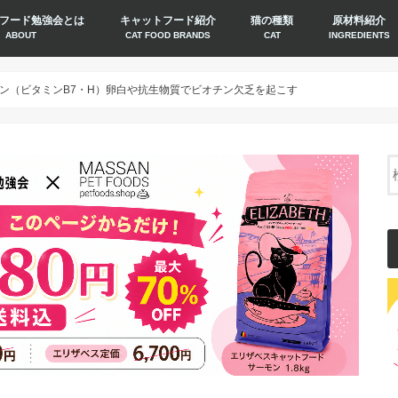
フード勉強会とは
キャットフード紹介
猫の種類
原材料紹介
ABOUT
CAT FOOD BRANDS
CAT
INGREDIENTS
ン（ビタミンB7・H）卵白や抗生物質でビオチン欠乏を起こす