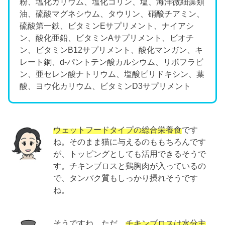
粉、塩化カリウム、塩化コリン、塩、海洋微細藻類
油、硫酸マグネシウム、タウリン、硝酸チアミン、
硫酸第一鉄、ビタミンEサプリメント、ナイアシ
ン、酸化亜鉛、ビタミンAサプリメント、ビオチ
ン、ビタミンB12サプリメント、酸化マンガン、キ
レート銅、d-パントテン酸カルシウム、リボフラビ
ン、亜セレン酸ナトリウム、塩酸ピリドキシン、葉
酸、ヨウ化カリウム、ビタミンD3サプリメント
ウェットフードタイプの総合栄養食
です
ね。そのまま猫に与えるのももちろんです
が、トッピングとしても活用できるそうで
す。チキンブロスと鶏胸肉が入っているの
で、タンパク質もしっかり摂れそうです
ね。
そうですね。ただ、
チキンブロスは水分主