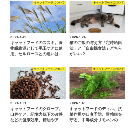
キャットフードについて
キャットフードについて
2026.1.31
2026.1.26
キャットフードのススキ。食
猫のご飯の与え方「定時給餌
物繊維源として毛玉ケアに使
法」と「自由採食法」どちら
用。セルロースとの違いは…
がいい？
キャットフードについて
キャットフードについて
2026.1.21
2026.1.17
キャットフードのクローブ。
キャットフードのディル。抗
口腔ケア、記憶力低下の改善
菌作用や口臭予防、胃粘膜を
などの健康効果。精油やア…
守る。中毒成分リモネンの…