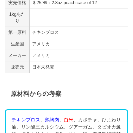
実売価格
＄25.99：2.8oz poach case of 12
1kgあた
り
第一原料
チキンブロス
生産国
アメリカ
メーカー
アメリカ
販売元
日本未発売
原材料からの考察
チキンブロス
、
鶏胸肉
、
白米
、カボチャ、ひまわり
油、リン酸三カルシウム、グアーガム、タピオカ澱