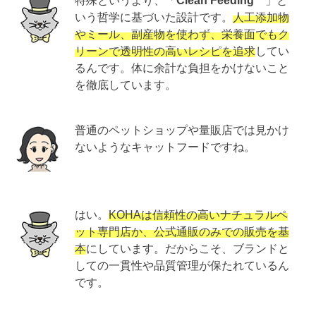
特殊というより、「
Clean Feeding™
」と
いう哲学に基づいた設計です。
人工添加物
やミール、副産物を使わず、栄養面でもク
リーンで透明性の高いレシピを追求
してい
るんです。体に余計な負担をかけないこと
を徹底しています。
普通のペットショップや量販店では見かけ
ないようなキャットフードですね。
はい。
KOHAは信頼性の高いナチュラルペ
ット専門店か、公式通販のみでの販売を基
本
にしています。だからこそ、ブランドと
しての一貫性や品質管理が保たれているん
です。