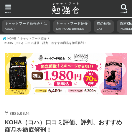
menu
search
キャットフード勉強会とは
キャットフード紹介
猫の種類
原材料
ABOUT
CAT FOOD BRANDS
CAT
INGRED
HOME
キャットフード紹介
KOHA（コハ）口コミ評価、評判、おすすめ商品を徹底解剖！
2025.08.14
KOHA（コハ）口コミ評価、評判、おすすめ
商品を徹底解剖！