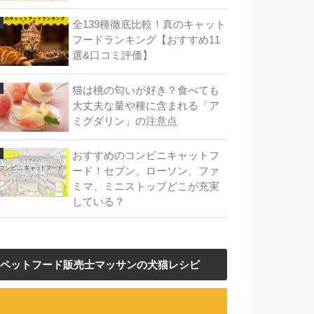
全139種徹底比較！真のキャット
フードランキング【おすすめ11
選&口コミ評価】
猫は桃の匂いが好き？食べても
大丈夫な量や種に含まれる「ア
ミグダリン」の注意点
おすすめのコンビニキャットフ
ード！セブン、ローソン、ファ
ミマ、ミニストップどこが充実
している？
ペットフード販売士マッサンの犬猫レシピ