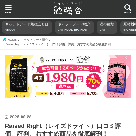
menu
search
キャットフード勉強会とは
キャットフード紹介
猫の種類
原材料
ABOUT
CAT FOOD BRANDS
CAT
INGRED
HOME
キャットフード紹介
Raised Right（レイズドライト）口コミ評価、評判、おすすめ商品を徹底解剖！
2025.08.22
Raised Right（レイズドライト）口コミ評
価、評判、おすすめ商品を徹底解剖！