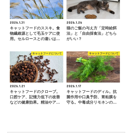
2026.1.31
2026.1.26
キャットフードのススキ。食
猫のご飯の与え方「定時給餌
物繊維源として毛玉ケアに使
法」と「自由採食法」どちら
用。セルロースとの違いは…
がいい？
キャットフードについて
キャットフードについて
2026.1.21
2026.1.17
キャットフードのクローブ。
キャットフードのディル。抗
口腔ケア、記憶力低下の改善
菌作用や口臭予防、胃粘膜を
などの健康効果。精油やア…
守る。中毒成分リモネンの…