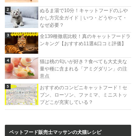
ぬるま湯で10分！キャットフードのふや
かし方完全ガイド｜いつ・どうやって・
なぜ必要？
全139種徹底比較！真のキャットフードラ
ンキング【おすすめ11選&口コミ評価】
猫は桃の匂いが好き？食べても大丈夫な
量や種に含まれる「アミグダリン」の注
意点
おすすめのコンビニキャットフード！セ
ブン、ローソン、ファミマ、ミニストッ
プどこが充実している？
ペットフード販売士マッサンの犬猫レシピ