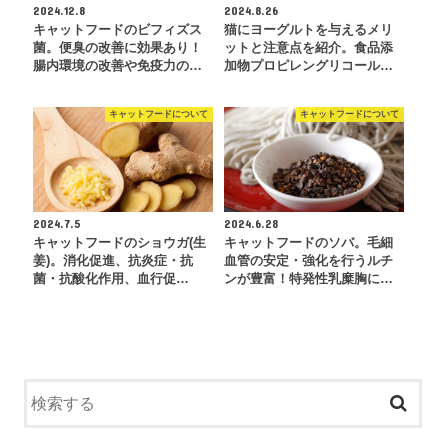
2024.12.8
2024.8.26
キャットフードのビフィズス
猫にヨーグルトを与えるメリ
菌。便臭の改善に効果あり！
ットと注意点を紹介。食品添
腸内環境の改善や免疫力の…
加物プロピレングリコール…
キャットフードについて
キャットフードについて
2024.7.5
2024.6.28
キャットフードのショウガ(生
キャットフードのソバ。毛細
姜)。消化促進、抗炎症・抗
血管の安定・強化を行うルチ
菌・抗酸化作用、血行促…
ンが豊富！特発性乳糜胸に…