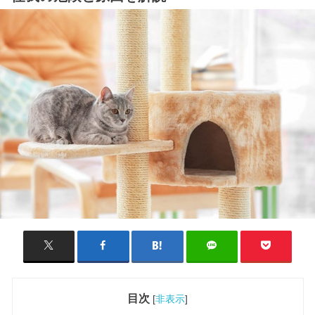
目次
[
非表示
]