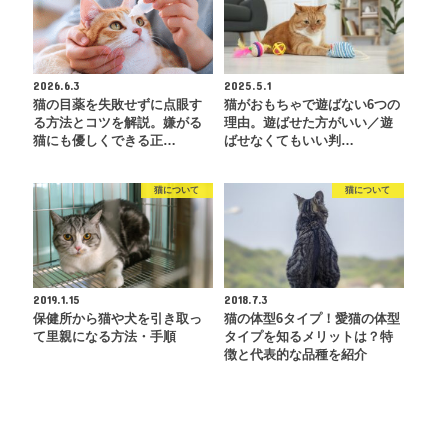
2026.6.3
2025.5.1
猫の目薬を失敗せずに点眼す
猫がおもちゃで遊ばない6つの
る方法とコツを解説。嫌がる
理由。遊ばせた方がいい／遊
猫にも優しくできる正…
ばせなくてもいい判…
猫について
猫について
2019.1.15
2018.7.3
保健所から猫や犬を引き取っ
猫の体型6タイプ！愛猫の体型
て里親になる方法・手順
タイプを知るメリットは？特
徴と代表的な品種を紹介