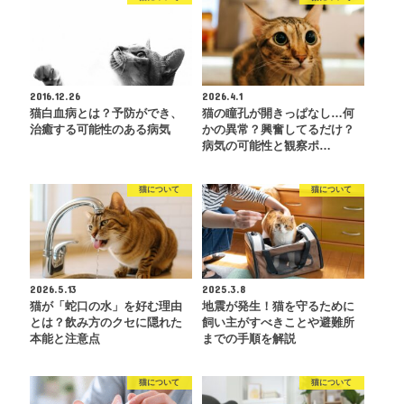
2016.12.26
2026.4.1
猫白血病とは？予防ができ、
猫の瞳孔が開きっぱなし…何
治癒する可能性のある病気
かの異常？興奮してるだけ？
病気の可能性と観察ポ…
猫について
猫について
2026.5.13
2025.3.8
猫が「蛇口の水」を好む理由
地震が発生！猫を守るために
とは？飲み方のクセに隠れた
飼い主がすべきことや避難所
本能と注意点
までの手順を解説
猫について
猫について