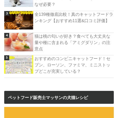
なぜ必要？
全139種徹底比較！真のキャットフードラ
ンキング【おすすめ11選&口コミ評価】
猫は桃の匂いが好き？食べても大丈夫な
量や種に含まれる「アミグダリン」の注
意点
おすすめのコンビニキャットフード！セ
ブン、ローソン、ファミマ、ミニストッ
プどこが充実している？
ペットフード販売士マッサンの犬猫レシピ