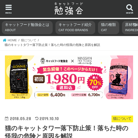
menu
search
キャットフード勉強会とは
キャットフード紹介
猫の種類
原材料
ABOUT
CAT FOOD BRANDS
CAT
INGRED
HOME
猫について
猫のキャットタワー落下防止策！落ちた時の怪我の危険と原因を解説
2018.05.28
2019.10.10
猫について
猫のキャットタワー落下防止策！落ちた時の
怪我の危険と原因を解説