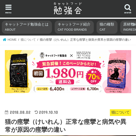
menu
search
キャットフード勉強会とは
キャットフード紹介
猫の種類
原材料
ABOUT
CAT FOOD BRANDS
CAT
INGRED
HOME
猫について
猫の痙攣（けいれん）正常な痙攣と病気や異常が原因の痙攣の違い
2018.08.02
2019.10.10
猫について
猫の痙攣（けいれん）正常な痙攣と病気や異
常が原因の痙攣の違い