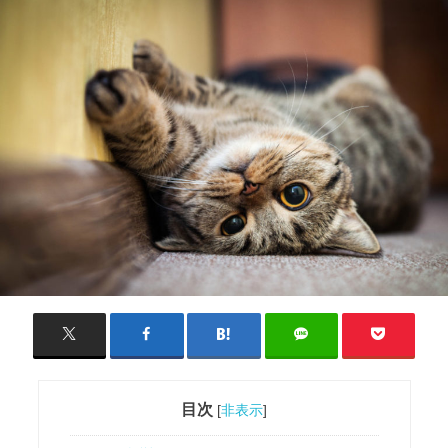
目次
[
非表示
]