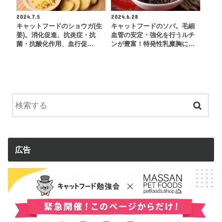
2024.7.5
2024.6.28
キャットフードのショウガ(生
キャットフードのソバ。毛細
姜)。消化促進、抗炎症・抗
血管の安定・強化を行うルチ
菌・抗酸化作用、血行促…
ンが豊富！特発性乳糜胸に…
広告