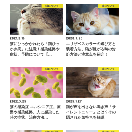
猫について
猫について
2021.2.16
2020.7.20
猫にひっかかれたら「猫ひっ
エリザベスカラーの選び方と
かき病」に注意！感染経路や
装着方法。猫が嫌がる時の対
症状、予防について【…
処方法と注意点を紹介！
猫について
猫について
2022.3.25
2025.1.27
猫の感染症 エルシニア症。原
猫が声を出さない鳴き声「サ
因や感染経路、人に感染した
イレントニャー」とは？その
時の症状、治療方法…
隠された気持ちを解説
猫について
猫について