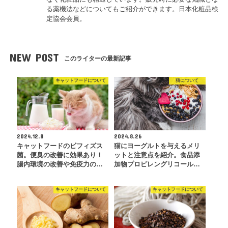
る薬機法などについてもご紹介ができます。日本化粧品検
定協会会員。
NEW POST
このライターの最新記事
キャットフードについて
猫について
2024.12.8
2024.8.26
キャットフードのビフィズス
猫にヨーグルトを与えるメリ
菌。便臭の改善に効果あり！
ットと注意点を紹介。食品添
腸内環境の改善や免疫力の…
加物プロピレングリコール…
キャットフードについて
キャットフードについて