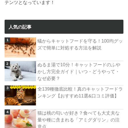
テンツとなっています！
人気の記事
蟻からキャットフードを守る！100均グッ
ズで簡単に対処する方法を解説
ぬるま湯で10分！キャットフードのふや
かし方完全ガイド｜いつ・どうやって・
なぜ必要？
全139種徹底比較！真のキャットフードラ
ンキング【おすすめ11選&口コミ評価】
猫は桃の匂いが好き？食べても大丈夫な
量や種に含まれる「アミグダリン」の注
意点