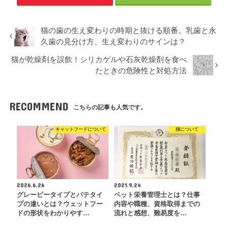
猫の歯の生え変わりの時期と抜ける順番。乳歯と永
久歯の見分け方、生え変わりのサインは？
猫が乾燥剤を誤飲！シリカゲルや石灰乾燥剤を食べ
たときの危険性と対処方法
RECOMMEND
こちらの記事も人気です。
キャットフードについて
猫について
2026.6.26
2021.9.24
グレービータイプとパテタイ
ペット栄養管理士とは？仕事
プの違いとは？ウェットフー
内容や職種、資格取得までの
ドの形状をわかりやす…
流れと感想、難易度を…