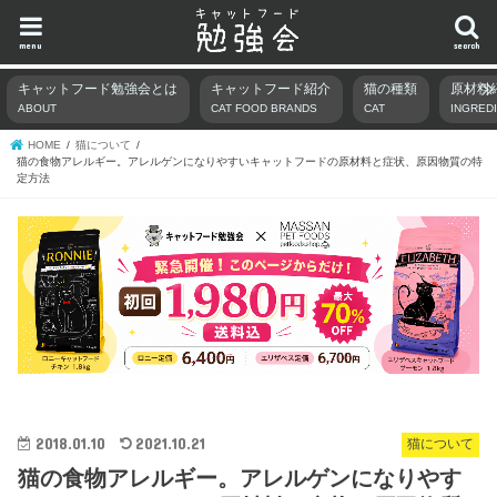
menu
search
キャットフード勉強会とは
キャットフード紹介
猫の種類
原材料
ABOUT
CAT FOOD BRANDS
CAT
INGRED
HOME
猫について
猫の食物アレルギー。アレルゲンになりやすいキャットフードの原材料と症状、原因物質の特
定方法
2018.01.10
2021.10.21
猫について
猫の食物アレルギー。アレルゲンになりやす