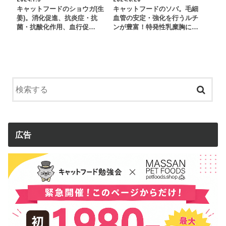
キャットフードのショウガ(生
キャットフードのソバ。毛細
姜)。消化促進、抗炎症・抗
血管の安定・強化を行うルチ
菌・抗酸化作用、血行促…
ンが豊富！特発性乳糜胸に…
広告