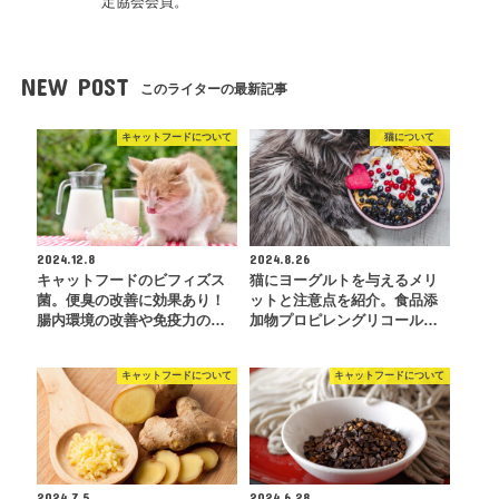
定協会会員。
NEW POST
このライターの最新記事
キャットフードについて
猫について
2024.12.8
2024.8.26
キャットフードのビフィズス
猫にヨーグルトを与えるメリ
菌。便臭の改善に効果あり！
ットと注意点を紹介。食品添
腸内環境の改善や免疫力の…
加物プロピレングリコール…
キャットフードについて
キャットフードについて
2024.7.5
2024.6.28