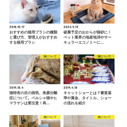
2018.10.17
2024.9.19
おすすめの猫用ブラシの種類
破棄予定のおからが猫砂に！
と選び方、管理人がおすすめ
ペット業界の地産地消やサー
する猫用ブラシ
キュラーエコノミーに…
猫について
猫について
2019.10.4
2019.4.18
猫特有の目の病気、角膜分離
キャットショーとは？審査基
症について。ペルシャ猫やヒ
準や賞金、タイトル、ショー
マラヤンは要注意！再…
の流れを紹介
猫について
猫について