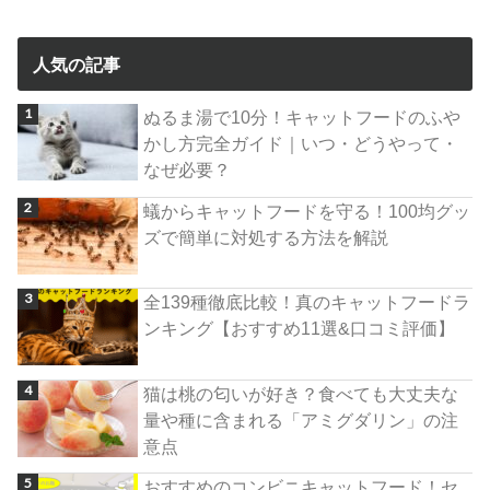
人気の記事
ぬるま湯で10分！キャットフードのふや
かし方完全ガイド｜いつ・どうやって・
なぜ必要？
蟻からキャットフードを守る！100均グッ
ズで簡単に対処する方法を解説
全139種徹底比較！真のキャットフードラ
ンキング【おすすめ11選&口コミ評価】
猫は桃の匂いが好き？食べても大丈夫な
量や種に含まれる「アミグダリン」の注
意点
おすすめのコンビニキャットフード！セ