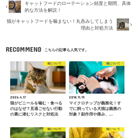
キャットフードのローテーション頻度と期間、具体
的な方法を解説！
猫がキャットフードを噛まない！丸呑みしてしまう
理由と対処方法
RECOMMEND
こちらの記事も人気です。
猫について
猫について
2026.4.17
2018.11.19
猫がビニールを噛む・食べる
マイクロチップが義務化！す
のはなぜ？見過ごせない行動
でに飼っている犬猫は義務の
の裏に潜むリスクと対処法
対象？副作用や痛み、…
猫について
猫について