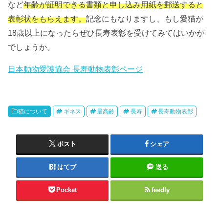
など
年齢が証明でき
る書類と申し込み用紙を郵送すると
表彰状をもらえます。
記念にもなりますし、もし愛猫が
18歳以上になったらぜひ長寿表彰を受けてみてはいかが
でしょうか。
日本動物愛護協会 長寿動物表彰ページ
猫について
ギネス
最高齢
長寿
長寿動物表彰
ポスト
シェア
はてブ
送る
Pocket
feedly