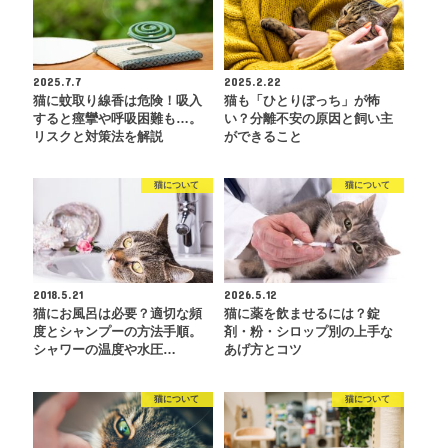
2025.7.7
2025.2.22
猫に蚊取り線香は危険！吸入
猫も「ひとりぼっち」が怖
すると痙攣や呼吸困難も…。
い？分離不安の原因と飼い主
リスクと対策法を解説
ができること
猫について
猫について
2018.5.21
2026.5.12
猫にお風呂は必要？適切な頻
猫に薬を飲ませるには？錠
度とシャンプーの方法手順。
剤・粉・シロップ別の上手な
シャワーの温度や水圧…
あげ方とコツ
猫について
猫について