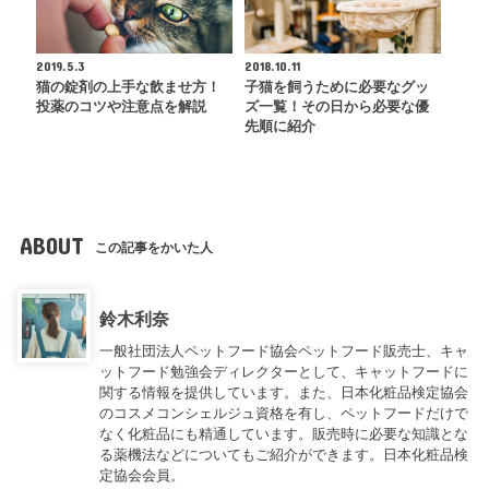
2019.5.3
2018.10.11
猫の錠剤の上手な飲ませ方！
子猫を飼うために必要なグッ
投薬のコツや注意点を解説
ズ一覧！その日から必要な優
先順に紹介
ABOUT
この記事をかいた人
鈴木利奈
一般社団法人ペットフード協会ペットフード販売士、キャ
ットフード勉強会ディレクターとして、キャットフードに
関する情報を提供しています。また、日本化粧品検定協会
のコスメコンシェルジュ資格を有し、ペットフードだけで
なく化粧品にも精通しています。販売時に必要な知識とな
る薬機法などについてもご紹介ができます。日本化粧品検
定協会会員。