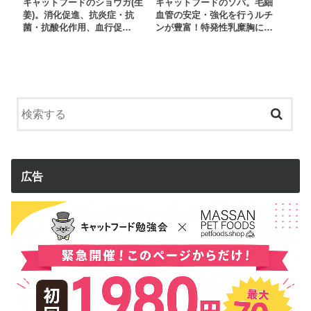
キャットフードのショウガ(生
キャットフードのソバ。毛細
姜)。消化促進、抗炎症・抗
血管の安定・強化を行うルチ
菌・抗酸化作用、血行促…
ンが豊富！特発性乳糜胸に…
広告