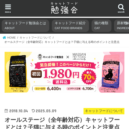
menu
search
キャットフード勉強会とは
キャットフード紹介
猫の種類
原材料
ABOUT
CAT FOOD BRANDS
CAT
INGRED
HOME
キャットフードについて
オールステージ（全年齢対応）キャットフードとは？子猫に与える時のポイントと注意点
2018.10.04
2025.05.09
キャットフードについて
オールステージ（全年齢対応）キャットフー
ドとは？子猫に与える時のポイントと注意点