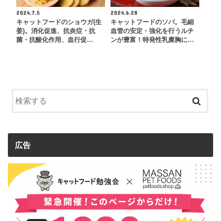
2024.7.5
2024.6.28
キャットフードのショウガ(生
キャットフードのソバ。毛細
姜)。消化促進、抗炎症・抗
血管の安定・強化を行うルチ
菌・抗酸化作用、血行促…
ンが豊富！特発性乳糜胸に…
広告