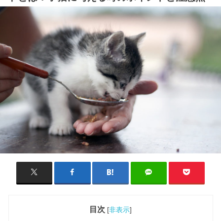
目次
[
非表示
]