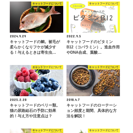
キャットフードについて
キャットフードについて
2024.9.29
2022.9.5
キャットフードの鯛。被毛が
キャットフードのビタミン
柔らかくなりフケが減少す
B12（コバラミン）。造血作用
る！与えるときは寄生虫…
やDNA合成、葉酸…
キャットフードについて
キャットフードについて
2025.2.28
2018.4.7
キャットフードのベリー類。
キャットフードのローテーシ
猫の尿路結石の予防に効果
ョン頻度と期間、具体的な方
的！与え方や注意点は？
法を解説！
キャットフードについて
キャットフードについて