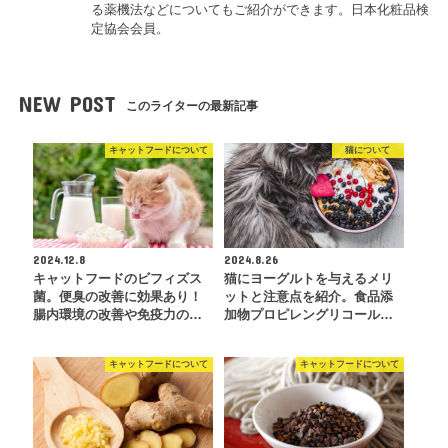
る薬機法などについてもご紹介ができます。日本化粧品検
定協会会員。
NEW POST
このライターの最新記事
キャットフードについて
猫について
2024.12.8
2024.8.26
キャットフードのビフィズス
猫にヨーグルトを与えるメリ
菌。便臭の改善に効果あり！
ットと注意点を紹介。食品添
腸内環境の改善や免疫力の…
加物プロピレングリコール…
キャットフードについて
キャットフードについて