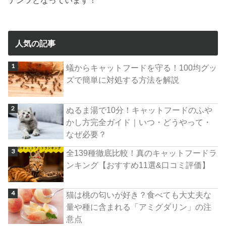
人気の記事
蟻からキャットフードを守る！100均グッ
ズで簡単に対処する方法を解説
ぬるま湯で10分！キャットフードのふや
かし方完全ガイド｜いつ・どうやって・
なぜ必要？
全139種徹底比較！真のキャットフードラ
ンキング【おすすめ11選&口コミ評価】
猫は桃の匂いが好き？食べても大丈夫な
量や種に含まれる「アミグダリン」の注
意点