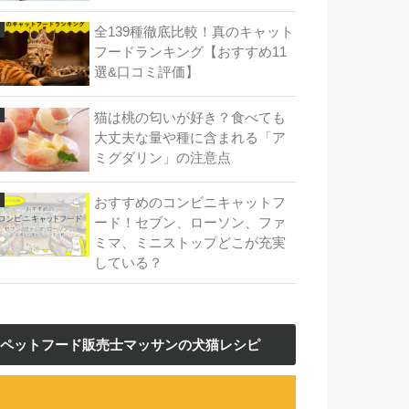
全139種徹底比較！真のキャット
フードランキング【おすすめ11
選&口コミ評価】
猫は桃の匂いが好き？食べても
大丈夫な量や種に含まれる「ア
ミグダリン」の注意点
おすすめのコンビニキャットフ
ード！セブン、ローソン、ファ
ミマ、ミニストップどこが充実
している？
ペットフード販売士マッサンの犬猫レシピ