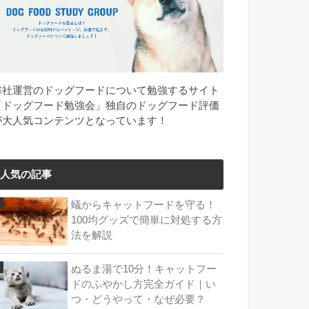
弊社運営のドッグフードについて勉強するサイト
「ドッグフード勉強会」独自のドッグフード評価
が大人気コンテンツとなっています！
人気の記事
蟻からキャットフードを守る！
100均グッズで簡単に対処する方
法を解説
ぬるま湯で10分！キャットフー
ドのふやかし方完全ガイド｜い
つ・どうやって・なぜ必要？